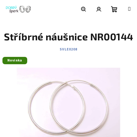
Přejít
na
obsah
Nákupní
Hledat
Přihlášení
Stříbrné náušnice NR00144
košík
SVLE0208
Novinka