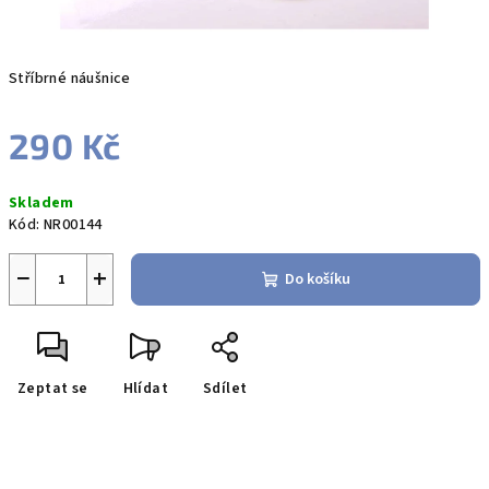
Stříbrné náušnice
290 Kč
Měrná
Skladem
cena:
Kód:
NR00144
−
+
Do košíku
Zeptat se
Hlídat
Sdílet