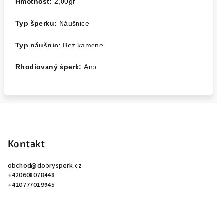
Hmotnost:
2,00
gr
Typ šperku:
Náušnice
Typ náušnic:
Bez kamene
Rhodiovaný šperk:
Ano
Z
á
p
Kontakt
a
obchod
@
dobrysperk.cz
t
+420608078448
í
+420777019945