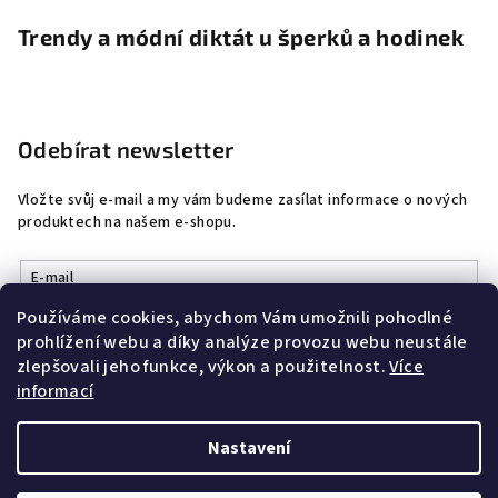
Trendy a módní diktát u šperků a hodinek
Odebírat newsletter
Vložte svůj e-mail a my vám budeme zasílat informace o nových
produktech na našem e-shopu.
E-mail
Používáme cookies, abychom Vám umožnili pohodlné
Vložením e-mailu souhlasíte s
podmínkami ochrany osobních
prohlížení webu a díky analýze provozu webu neustále
údajů
zlepšovali jeho funkce, výkon a použitelnost.
Více
informací
Přihlásit se
Nastavení