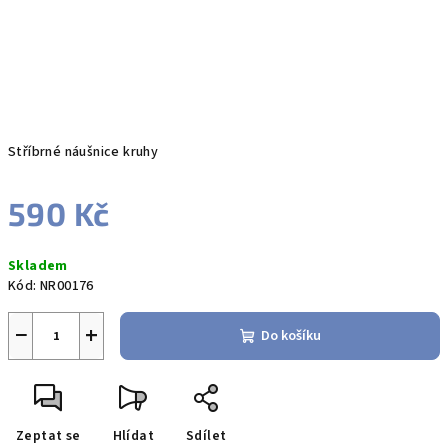
Stříbrné náušnice kruhy
590 Kč
Měrná
Skladem
cena:
Kód:
NR00176
−
+
Do košíku
Zeptat se
Hlídat
Sdílet