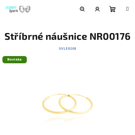
Přejít
na
obsah
Nákupní
Hledat
Přihlášení
Stříbrné náušnice NR00176
košík
SVLE0208
Novinka