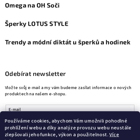
Omega na OH Soči
Šperky LOTUS STYLE
Trendy a módní diktát u šperků a hodinek
Odebírat newsletter
Vložte svůj e-mail a my vám budeme zasílat informace o nových
produktech na našem e-shopu.
E-mail
Používáme cookies, abychom Vám umožnili pohodlné
Vložením e-mailu souhlasíte s
podmínkami ochrany osobních
prohlížení webu a díky analýze provozu webu neustále
údajů
zlepšovali jeho funkce, výkon a použitelnost.
Více