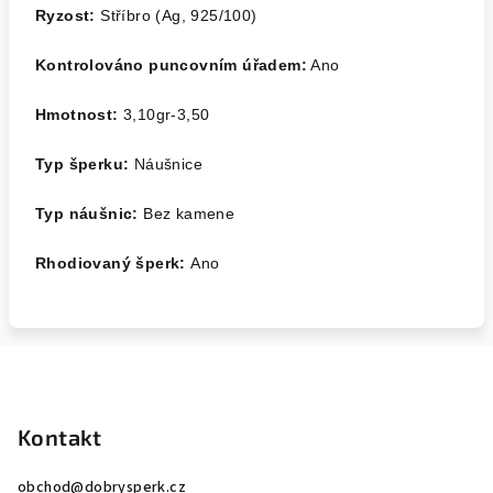
Ryzost:
Stříbro (Ag, 925/100)
Kontrolováno puncovním úřadem:
Ano
Hmotnost:
3,10
gr-3,50
Typ šperku:
Náušnice
Typ náušnic:
Bez kamene
Rhodiovaný šperk:
Ano
Z
á
p
Kontakt
a
obchod
@
dobrysperk.cz