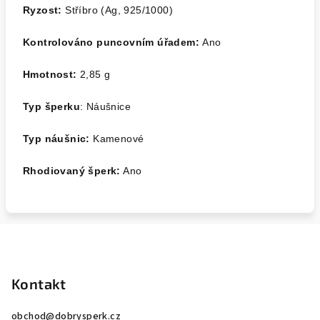
Ryzost:
Stříbro (Ag, 925/1000)
Kontrolováno puncovním úřadem:
Ano
Hmotnost:
2,85
g
Typ šperku
: Náušnice
Typ náušnic:
Kamenové
Rhodiovaný šperk:
Ano
Z
á
p
Kontakt
a
obchod
@
dobrysperk.cz