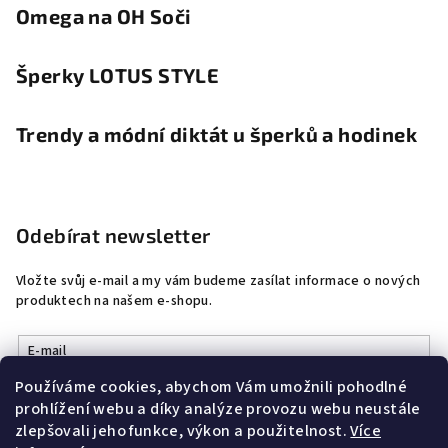
Omega na OH Soči
Šperky LOTUS STYLE
Trendy a módní diktát u šperků a hodinek
Odebírat newsletter
Vložte svůj e-mail a my vám budeme zasílat informace o nových
produktech na našem e-shopu.
E-mail
Používáme cookies, abychom Vám umožnili pohodlné
Vložením e-mailu souhlasíte s
podmínkami ochrany osobních
prohlížení webu a díky analýze provozu webu neustále
údajů
zlepšovali jeho funkce, výkon a použitelnost.
Více