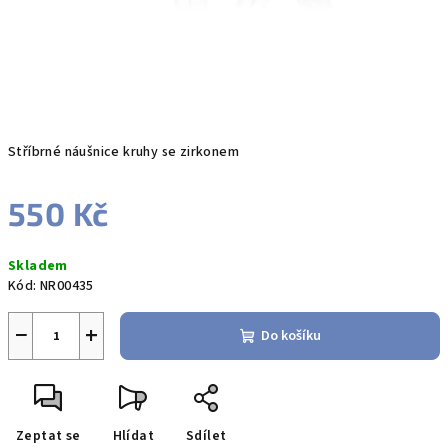
Stříbrné náušnice kruhy se zirkonem
550 Kč
Měrná
Skladem
cena:
Kód:
NR00435
−
+
Do košíku
Zeptat se
Hlídat
Sdílet