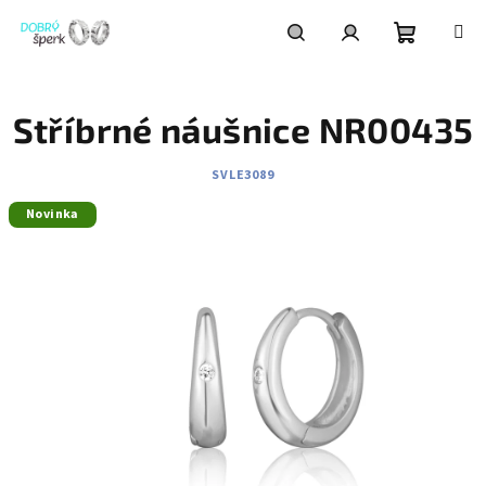
Přejít
na
obsah
Nákupní
Hledat
Přihlášení
Stříbrné náušnice NR00435
košík
SVLE3089
Novinka