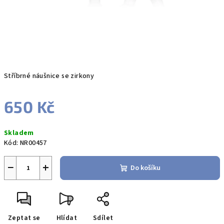
Stříbrné náušnice se zirkony
650 Kč
Měrná
Skladem
cena:
Kód:
NR00457
−
+
Do košíku
Zeptat se
Hlídat
Sdílet