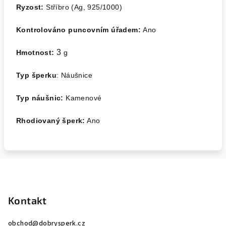
Ryzost:
Stříbro (Ag, 925/1000)
Kontrolováno puncovním úřadem:
Ano
3
Hmotnost:
g
Typ šperku
: Náušnice
Typ náušnic:
Kamenové
Rhodiovaný šperk:
Ano
Z
á
p
Kontakt
a
obchod
@
dobrysperk.cz