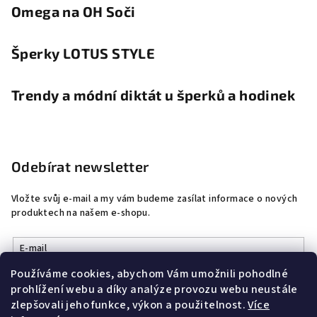
Omega na OH Soči
Šperky LOTUS STYLE
Trendy a módní diktát u šperků a hodinek
Odebírat newsletter
Vložte svůj e-mail a my vám budeme zasílat informace o nových
produktech na našem e-shopu.
E-mail
Používáme cookies, abychom Vám umožnili pohodlné
Vložením e-mailu souhlasíte s
podmínkami ochrany osobních
prohlížení webu a díky analýze provozu webu neustále
údajů
zlepšovali jeho funkce, výkon a použitelnost.
Více