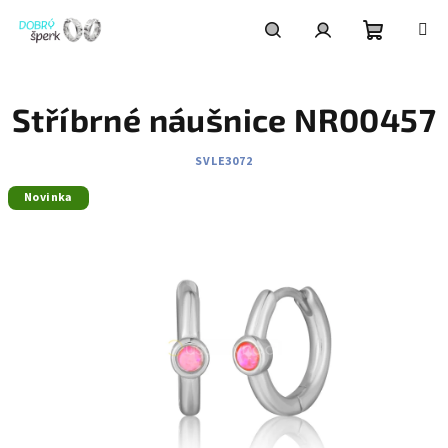
Přejít
na
obsah
Nákupní
Hledat
Přihlášení
Stříbrné náušnice NR00457
košík
SVLE3072
Novinka