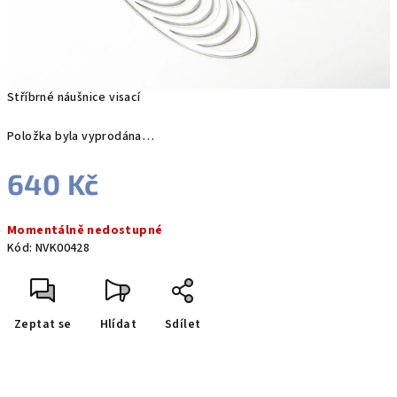
Stříbrné náušnice visací
Položka byla vyprodána…
640 Kč
Měrná
Momentálně nedostupné
cena:
Kód:
NVK00428
Zeptat se
Hlídat
Sdílet