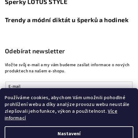
Šperky LOTUS STYLE
Trendy a módní diktát u šperků a hodinek
Odebírat newsletter
Vložte svůj e-mail a my vám budeme zasílat informace o nových
produktech na našem e-shopu.
E-mail
Používáme cookies, abychom Vám umožnili pohodlné
Vložením e-mailu souhlasíte s
podmínkami ochrany osobních
prohlížení webu a díky analýze provozu webu neustále
údajů
zlepšovali jeho funkce, výkon a použitelnost.
Více
informací
Přihlásit se
Nastavení