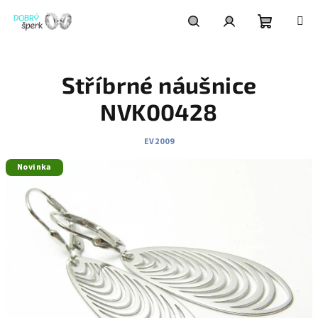
Přejít
na
obsah
Nákupní
Hledat
Přihlášení
Stříbrné náušnice
košík
NVK00428
EV2009
Novinka