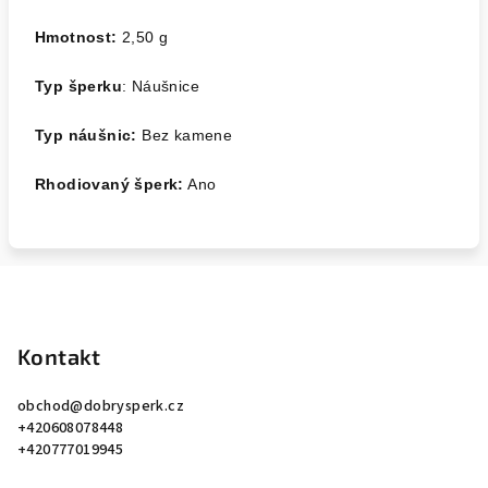
Hmotnost:
2,50
g
Typ šperku
: Náušnice
Typ náušnic:
Bez kamene
Rhodiovaný šperk:
Ano
Z
á
p
Kontakt
a
obchod
@
dobrysperk.cz
t
+420608078448
í
+420777019945