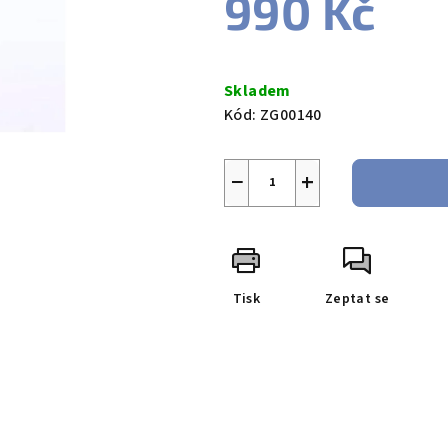
990 Kč
Měrná
cena:
Skladem
Kód:
ZG00140
−
+
Tisk
Zeptat se