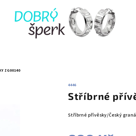
KY ZG00140
4446
Stříbrné pří
Stříbrné přívěsky/Český graná