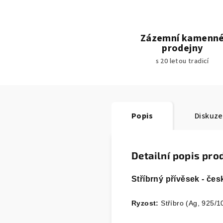
Zázemní kamenn
prodejny
s 20 letou tradicí
Popis
Diskuze
Detailní popis pro
Stříbrný přívěsek - č
Ryzost:
Stříbro (Ag, 925/1