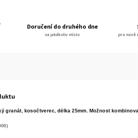
é
Doručení do druhého dne
na jakékoliv místo
pro nově 
duktu
eský granát, kosočtverec, délka 25mm. Možnost kombinov
000)