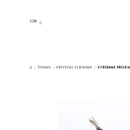
Přejít
na
obsah
CZK
/
ŠPERKY
/
PŘÍVĚSKY STŘÍBRNÉ
/
STŘÍBRNÉ PŘÍVĚS
DOMŮ