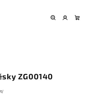
Hledat
Přihlášení
Nákupní
košík
věsky ZG00140
t/