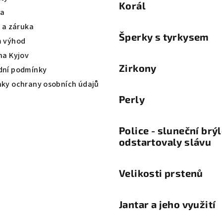
Korál
va
a a záruka
Šperky s tyrkysem
 výhod
na Kyjov
Zirkony
ní podmínky
ky ochrany osobních údajů
Perly
Police - sluneční brý
odstartovaly slávu
Velikosti prstenů
Jantar a jeho využití