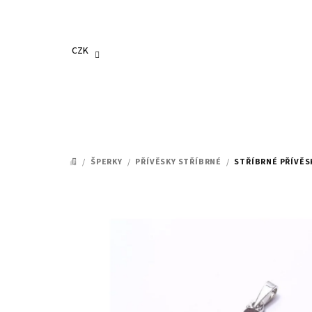
Přejít
na
obsah
CZK
/
ŠPERKY
/
PŘÍVĚSKY STŘÍBRNÉ
/
STŘÍBRNÉ PŘÍVĚS
DOMŮ