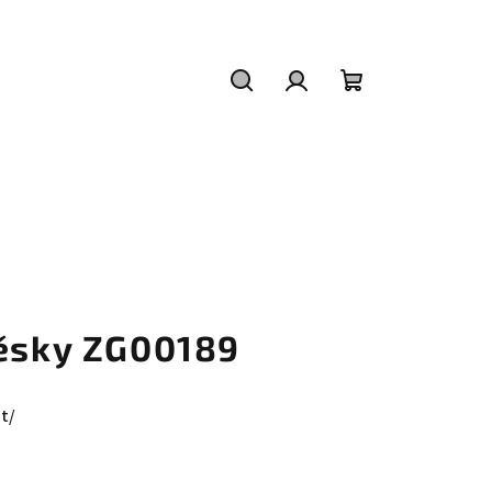
Hledat
Přihlášení
Nákupní
košík
věsky ZG00189
t/