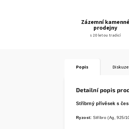
Zázemní kamenn
prodejny
s 20 letou tradicí
Popis
Diskuze
Detailní popis pro
Stříbrný přívěsek s č
Ryzost:
Stříbro (Ag, 925/1