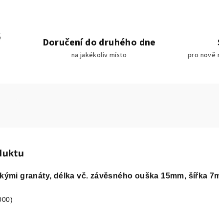
é
Doručení do druhého dne
na jakékoliv místo
pro nově 
duktu
eskými granáty, délka vč. závěsného ouška 15mm, šířka
000)