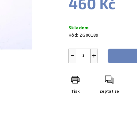
460 Kč
Měrná
cena:
Skladem
Kód:
ZG00189
−
+
Tisk
Zeptat se