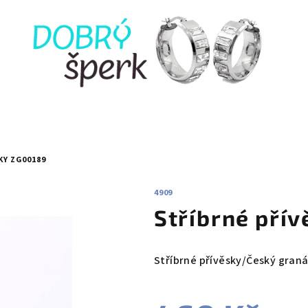
KY ZG00189
4909
Stříbrné pří
Stříbrné přívěsky/Český graná