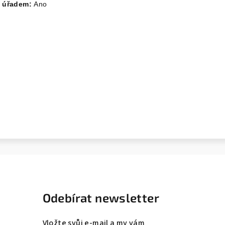
m úřadem:
Ano
Odebírat newsletter
Vložte svůj e-mail a my vám