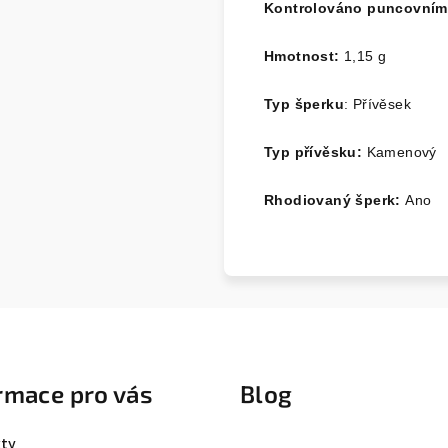
Kontrolováno puncovní
Hmotnost:
1,1
5
g
Typ šperku
: Přívěsek
Typ přívěsku:
Kamenový
Rhodiovaný šperk:
Ano
rmace pro vás
Blog
ty