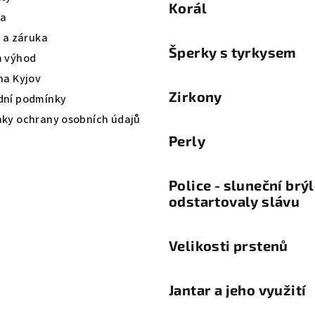
Korál
va
a a záruka
Šperky s tyrkysem
 výhod
na Kyjov
Zirkony
ní podmínky
ky ochrany osobních údajů
Perly
Police - sluneční brý
odstartovaly slávu
Velikosti prstenů
Jantar a jeho využití