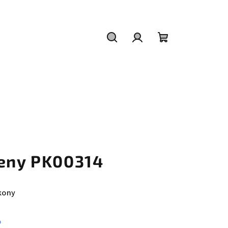
Hledat
Přihlášení
Nákupní
košík
teny PK00314
rkony
%