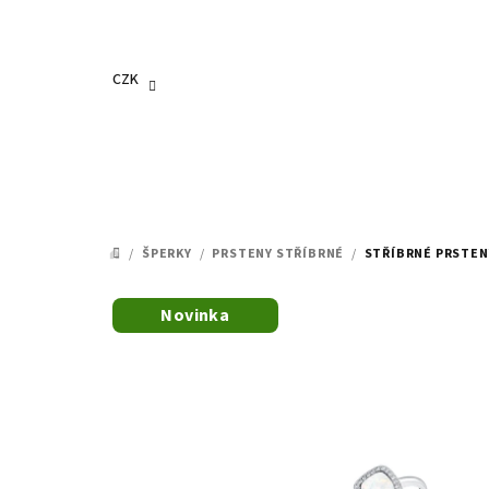
Přejít
na
obsah
CZK
/
ŠPERKY
/
PRSTENY STŘÍBRNÉ
/
STŘÍBRNÉ PRSTEN
DOMŮ
Novinka