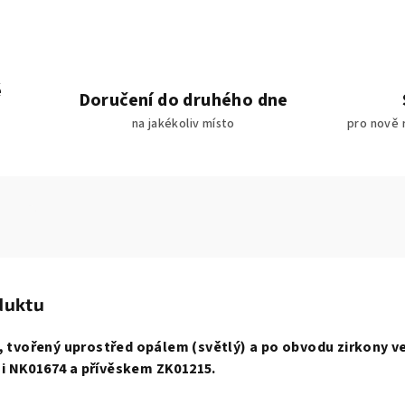
é
Doručení do druhého dne
na jakékoliv místo
pro nově 
duktu
, tvořený uprostřed opálem (světlý) a po obvodu zirkony ve
i NK01674 a přívěskem ZK01215.