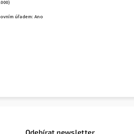
1000)
covním úřadem: Ano
Odebírat newsletter