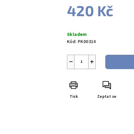
420 Kč
Měrná
cena:
Skladem
Kód:
PK00314
−
+
Tisk
Zeptat se