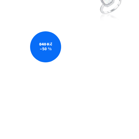
840 Kč
–50 %