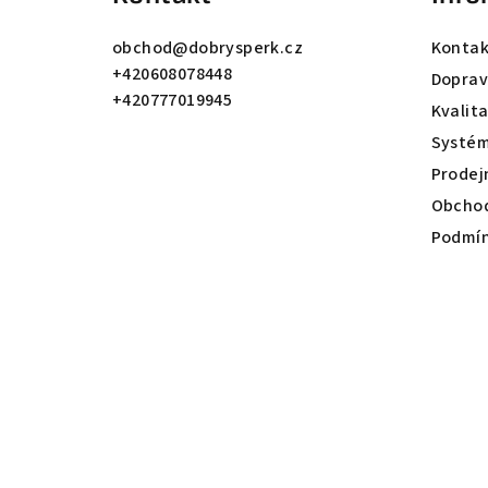
p
a
obchod
@
dobrysperk.cz
Kontak
+420608078448
t
Dopra
+420777019945
Kvalit
í
Systém
Prodej
Obchod
Podmín