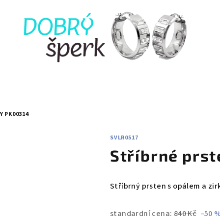
Y PK00314
SVLR0517
Stříbrné prs
Stříbrný prsten s opálem a zi
standardní cena:
840 Kč
–50 