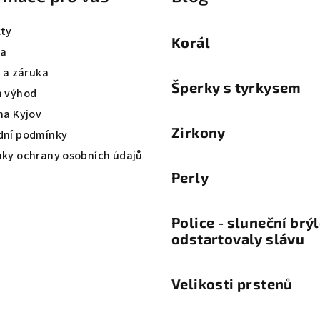
ty
Korál
va
a a záruka
Šperky s tyrkysem
 výhod
na Kyjov
Zirkony
ní podmínky
ky ochrany osobních údajů
Perly
Police - sluneční brý
odstartovaly slávu
Velikosti prstenů