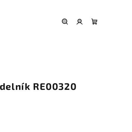
Hledat
Přihlášení
Nákupní
košík
rdelník RE00320