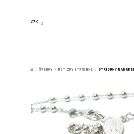
Přejít
na
obsah
CZK
/
ŠPERKY
/
ŘETÍZKY STŘÍBRNÉ
/
STŘÍBRNÝ NÁHRDEL
DOMŮ