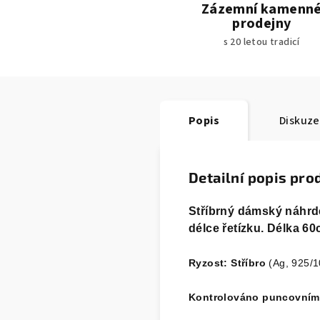
Zázemní kamenn
prodejny
s 20 letou tradicí
Popis
Diskuze
Detailní popis pro
Stříbrný dámský náhrd
délce řetízku. Délka 
Ryzost: Stříbro
(Ag, 925/
Kontrolováno puncovním