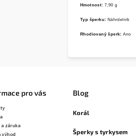
Hmotnost:
7,90
g
Typ šperku:
Náhrdelník
Rhodiovaný šperk:
Ano
rmace pro vás
Blog
ty
Korál
va
a a záruka
Šperky s tyrkysem
 výhod