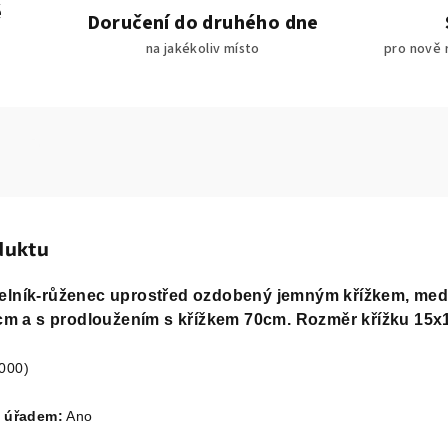
é
Doručení do druhého dne
na jakékoliv místo
pro nově 
duktu
elník-růženec uprostřed ozdobený jemným křížkem, meda
60cm a s prodloužením s křížkem 70cm. Rozměr křížku 15
1000)
 úřadem:
Ano