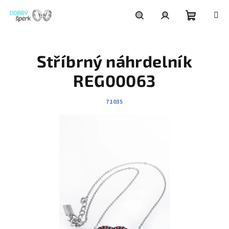
Přejít
na
obsah
Nákupní
Hledat
Přihlášení
Stříbrný náhrdelník
košík
REG00063
71035