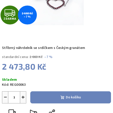
Z
2 660 Kč
–7 %
ZDARMA
D
A
R
Stříbrný náhrdelník se srdíčkem s Českým granátem
M
standardní cena:
2 660 Kč
–7 %
A
2 473,80 Kč
Měrná
Skladem
cena:
Kód:
REG00063
−
+
Do košíku