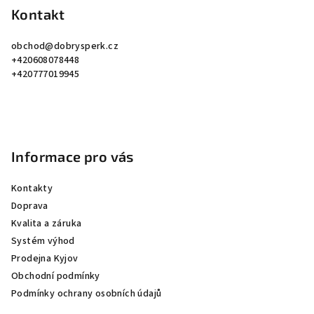
p
Kontakt
a
obchod
@
dobrysperk.cz
t
+420608078448
í
+420777019945
Informace pro vás
Kontakty
Doprava
Kvalita a záruka
Systém výhod
Prodejna Kyjov
Obchodní podmínky
Podmínky ochrany osobních údajů