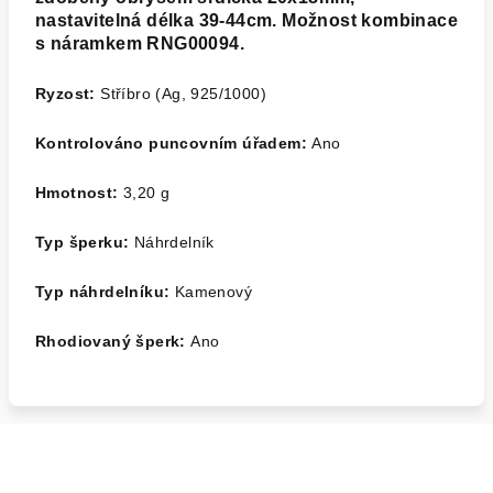
nastavitelná délka 39-44cm. Možnost kombinace
s náramkem RNG00094.
Ryzost:
Stříbro (Ag, 925/1000)
Kontrolováno puncovním úřadem:
Ano
Hmotnost:
3,20 g
Typ šperku:
Náhrdelník
Typ náhrdelníku:
Kamenový
Rhodiovaný šperk:
Ano
Z
á