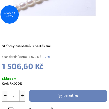
1 620 Kč
–7 %
Stříbrný náhrdelník s perličkami
standardní cena:
1 620 Kč
–7 %
1 506,60 Kč
Měrná
Skladem
cena:
Kód:
RK00061
−
+
Do košíku