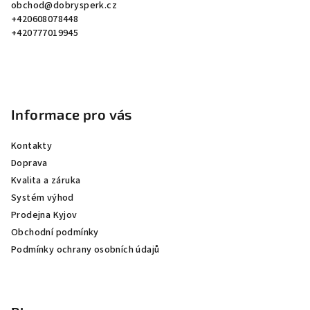
obchod
@
dobrysperk.cz
t
+420608078448
í
+420777019945
Informace pro vás
Kontakty
Doprava
Kvalita a záruka
Systém výhod
Prodejna Kyjov
Obchodní podmínky
Podmínky ochrany osobních údajů