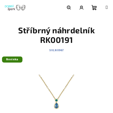
Přejít
na
obsah
Nákupní
Hledat
Přihlášení
Stříbrný náhrdelník
košík
RK00191
SVLN0967
Novinka