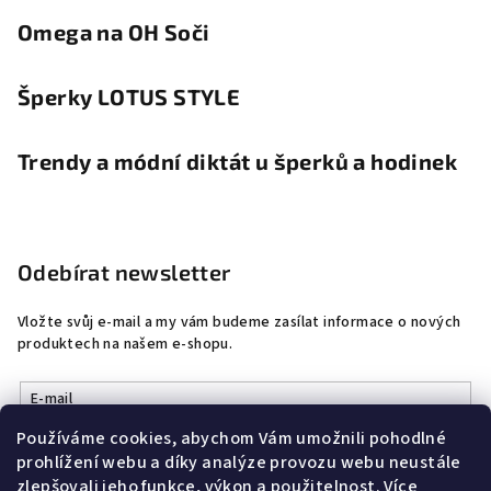
Omega na OH Soči
Šperky LOTUS STYLE
Trendy a módní diktát u šperků a hodinek
Odebírat newsletter
Vložte svůj e-mail a my vám budeme zasílat informace o nových
produktech na našem e-shopu.
E-mail
Používáme cookies, abychom Vám umožnili pohodlné
Vložením e-mailu souhlasíte s
podmínkami ochrany osobních
prohlížení webu a díky analýze provozu webu neustále
údajů
zlepšovali jeho funkce, výkon a použitelnost.
Více