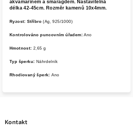
akvamarínem a smaragdem. Nastavitelná
délka 42-45cm. Rozměr kamenů 10x4mm.
Ryzost: Stříbro
(Ag, 925/1000)
Kontrolováno puncovním úřadem:
Ano
Hmotnost:
2,65
g
Typ šperku:
Náhrdelník
Rhodiovaný šperk:
Ano
Z
á
p
Kontakt
a