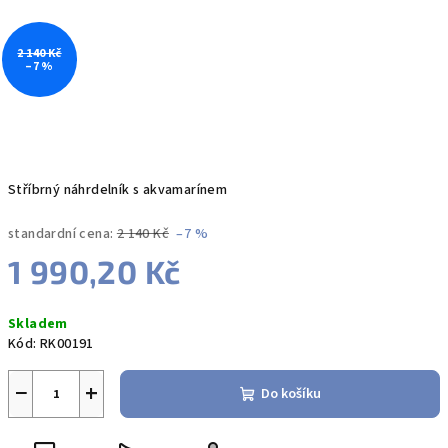
2 140 Kč
–7 %
Stříbrný náhrdelník s akvamarínem
standardní cena:
2 140 Kč
–7 %
1 990,20 Kč
Měrná
Skladem
cena:
Kód:
RK00191
−
+
Do košíku