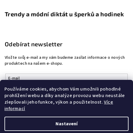
Trendy a módní diktát u šperků a hodinek
Odebírat newsletter
Vložte svůj e-mail a my vám budeme zasílat informace o nových
produktech na našem e-shopu.
E-mail
Používáme cookies, abychom Vám umožnili pohodlné
Vložením e-mailu souhlasíte s
podmínkami ochrany osobních
prohlížení webu a díky analýze provozu webu neustále
údajů
zlepšovali jeho funkce, výkon a použitelnost.
Více
informací
Přihlásit se
Nastavení