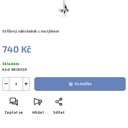
Stříbrný náhrdelník s motýlkem
740 Kč
Měrná
Skladem
cena:
Kód:
RK00559
−
+
Do košíku
Zeptat se
Hlídat
Sdílet