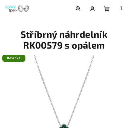
Přejít
na
obsah
Nákupní
Hledat
Přihlášení
Stříbrný náhrdelník
košík
RK00579 s opálem
Novinka