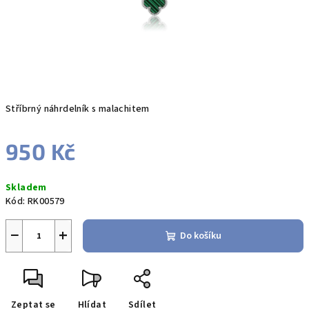
Stříbrný náhrdelník s malachitem
950 Kč
Měrná
Skladem
cena:
Kód:
RK00579
−
+
Do košíku
Zeptat se
Hlídat
Sdílet