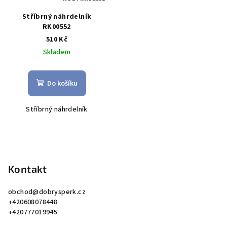
Stříbrný náhrdelník
RK00552
510 Kč
Skladem
Do košíku
Stříbrný náhrdelník
Z
á
p
Kontakt
a
obchod
@
dobrysperk.cz
t
+420608078448
í
+420777019945