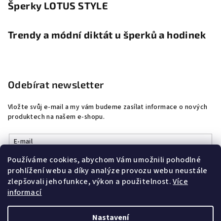
Šperky LOTUS STYLE
Trendy a módní diktát u šperků a hodinek
Odebírat newsletter
Vložte svůj e-mail a my vám budeme zasílat informace o nových
produktech na našem e-shopu.
E-mail
Používáme cookies, abychom Vám umožnili pohodlné
Vložením e-mailu souhlasíte s
podmínkami ochrany osobních
prohlížení webu a díky analýze provozu webu neustále
údajů
zlepšovali jeho funkce, výkon a použitelnost.
Více
informací
Přihlásit se
Nastavení