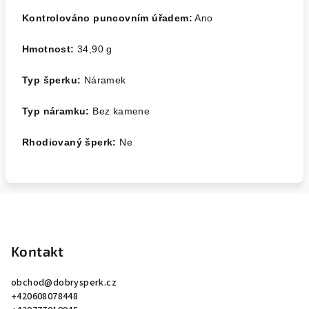
Kontrolováno puncovním úřadem:
Ano
Hmotnost:
34,90 g
Typ šperku:
Náramek
Typ náramku:
Bez kamene
Rhodiovaný šperk:
Ne
Z
á
p
Kontakt
a
obchod
@
dobrysperk.cz
t
+420608078448