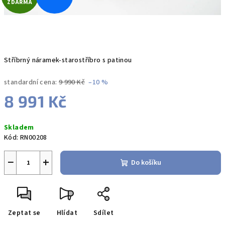
ZDARMA
D
A
R
Stříbrný náramek-starostříbro s patinou
M
standardní cena:
9 990 Kč
–10 %
A
8 991 Kč
Měrná
Skladem
cena:
Kód:
RN00208
−
+
Do košíku
Zeptat se
Hlídat
Sdílet