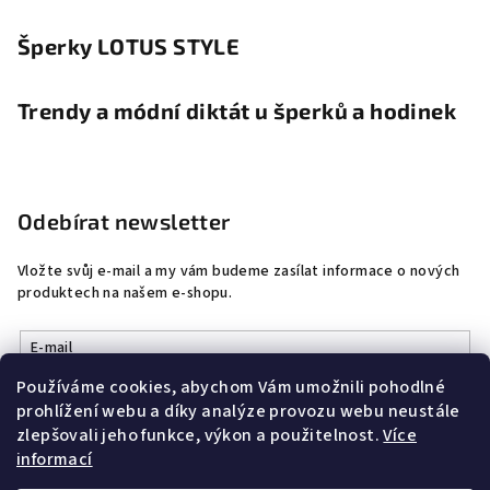
Šperky LOTUS STYLE
Trendy a módní diktát u šperků a hodinek
Odebírat newsletter
Vložte svůj e-mail a my vám budeme zasílat informace o nových
produktech na našem e-shopu.
E-mail
Používáme cookies, abychom Vám umožnili pohodlné
Vložením e-mailu souhlasíte s
podmínkami ochrany osobních
prohlížení webu a díky analýze provozu webu neustále
údajů
zlepšovali jeho funkce, výkon a použitelnost.
Více
informací
Přihlásit se