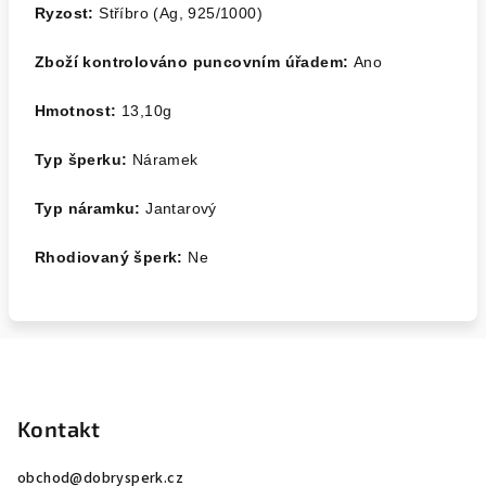
Ryzost:
Stříbro (Ag, 925/1000)
Zboží kontrolováno puncovním úřadem:
Ano
Hmotnost:
13,10
g
Typ šperku:
Náramek
Typ náramku:
Jantarový
Rhodiovaný šperk:
Ne
Z
á
p
Kontakt
a
obchod
@
dobrysperk.cz