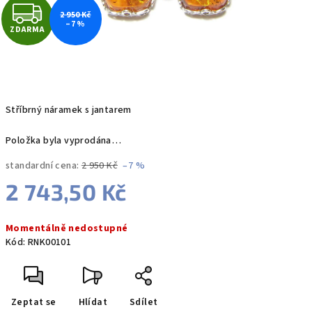
Z
2 950 Kč
–7 %
ZDARMA
D
A
R
Stříbrný náramek s jantarem
M
Položka byla vyprodána…
A
standardní cena:
2 950 Kč
–7 %
2 743,50 Kč
Měrná
Momentálně nedostupné
cena:
Kód:
RNK00101
Zeptat se
Hlídat
Sdílet