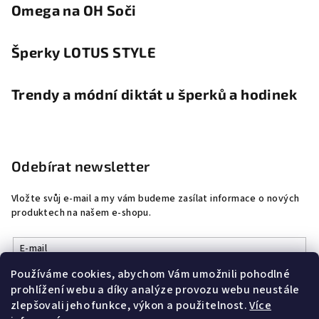
Omega na OH Soči
Šperky LOTUS STYLE
Trendy a módní diktát u šperků a hodinek
Odebírat newsletter
Vložte svůj e-mail a my vám budeme zasílat informace o nových
produktech na našem e-shopu.
E-mail
Používáme cookies, abychom Vám umožnili pohodlné
Vložením e-mailu souhlasíte s
podmínkami ochrany osobních
prohlížení webu a díky analýze provozu webu neustále
údajů
zlepšovali jeho funkce, výkon a použitelnost.
Více