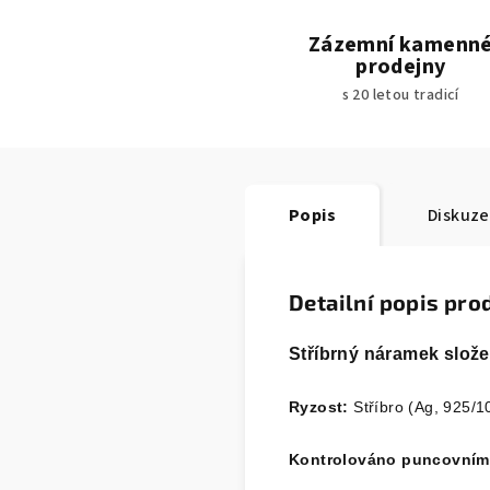
Zázemní kamenn
prodejny
s 20 letou tradicí
Popis
Diskuze
Detailní popis pro
Stříbrný náramek slože
Ryzost:
Stříbro (Ag, 925/1
Kontrolováno puncovní