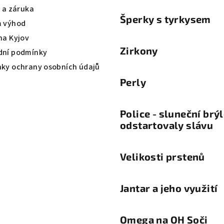
a a záruka
Šperky s tyrkysem
 výhod
na Kyjov
Zirkony
ní podmínky
ky ochrany osobních údajů
Perly
Police - sluneční brý
odstartovaly slávu
Velikosti prstenů
Jantar a jeho využití
Omega na OH Soči