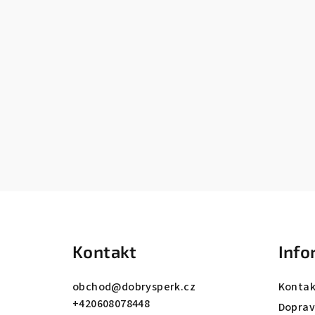
Z
á
Kontakt
Info
p
a
obchod
@
dobrysperk.cz
Kontak
+420608078448
t
Dopra