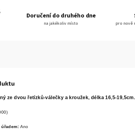
é
Doručení do druhého dne
na jakékoliv místo
pro nově 
duktu
ný ze dvou řetízků-válečky a kroužek, délka 16,5-19,5cm
000)
m úřadem:
Ano