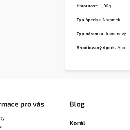
Hmotnost:
1,90
g
Typ šperku:
Náramek
Typ náramku:
kamenový
Rhodiovaný šperk:
Ano
rmace pro vás
Blog
ty
Korál
va