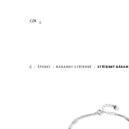
Přejít
na
obsah
CZK
/
ŠPERKY
/
NÁRAMKY STŘÍBRNÉ
/
STŘÍBRNÝ NÁRAM
DOMŮ