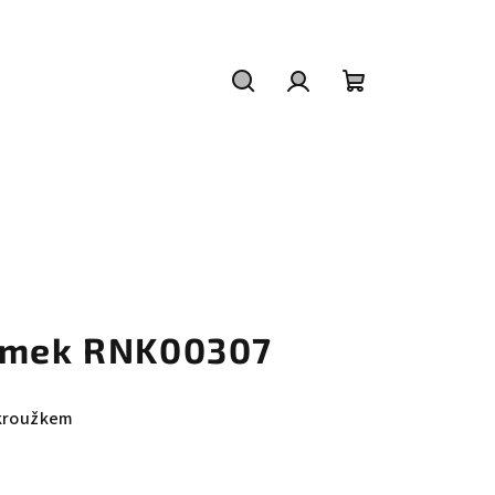
Hledat
Přihlášení
Nákupní
košík
ramek RNK00307
 kroužkem