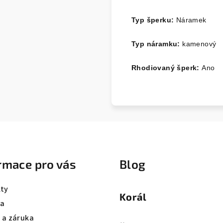
Typ šperku:
Náramek
Typ náramku:
kamenový
Rhodiovaný šperk:
Ano
rmace pro vás
Blog
ty
Korál
va
a a záruka