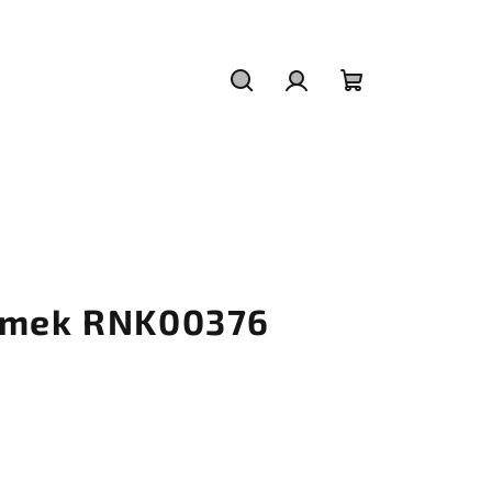
Hledat
Přihlášení
Nákupní
košík
ramek RNK00376