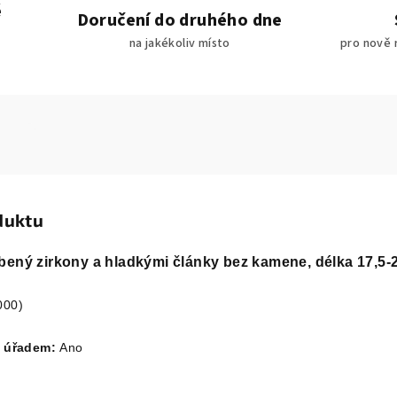
é
Doručení do druhého dne
na jakékoliv místo
pro nově 
duktu
ený zirkony a hladkými články bez kamene, délka 17,5-
000)
m úřadem:
Ano