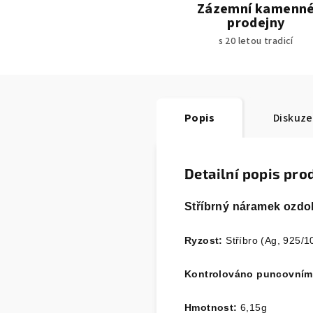
Zázemní kamenn
prodejny
s 20 letou tradicí
Popis
Diskuze
Detailní popis pro
Stříbrný náramek ozdob
Ryzost:
Stříbro (Ag, 925/1
Kontrolováno puncovní
Hmotnost:
6,15
g