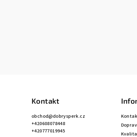
Z
á
Kontakt
Info
p
a
obchod
@
dobrysperk.cz
Kontak
+420608078448
t
Dopra
+420777019945
Kvalit