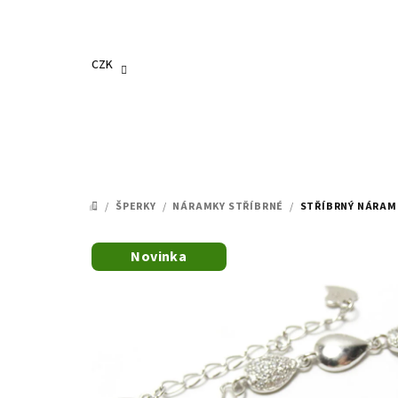
Přejít
na
obsah
CZK
/
ŠPERKY
/
NÁRAMKY STŘÍBRNÉ
/
STŘÍBRNÝ NÁRAM
DOMŮ
Novinka