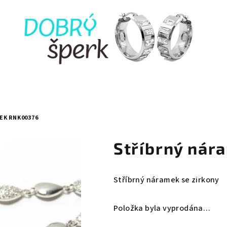
EK RNK00376
Stříbrný ná
Stříbrný náramek se zirkony
Položka byla vyprodána…