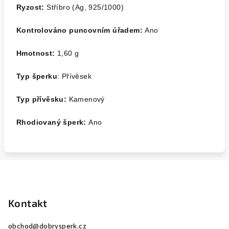
Ryzost:
Stříbro (Ag, 925/1000)
Kontrolováno puncovním úřadem:
Ano
Hmotnost:
1,60 g
Typ šperku
: Přívěsek
Typ přívěsku:
Kamenový
Rhodiovaný šperk:
Ano
Z
á
p
Kontakt
a
obchod
@
dobrysperk.cz