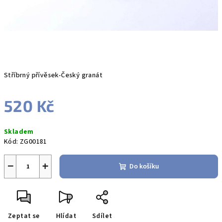
Stříbrný přívěsek-Český granát
520 Kč
Měrná
Skladem
cena:
Kód:
ZG00181
−
+
Do košíku
Zeptat se
Hlídat
Sdílet