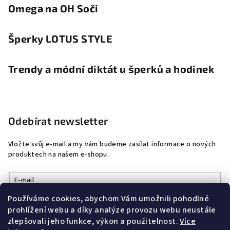
Omega na OH Soči
Šperky LOTUS STYLE
Trendy a módní diktát u šperků a hodinek
Odebírat newsletter
Vložte svůj e-mail a my vám budeme zasílat informace o nových
produktech na našem e-shopu.
E-mail
Používáme cookies, abychom Vám umožnili pohodlné
Vložením e-mailu souhlasíte s
podmínkami ochrany osobních
prohlížení webu a díky analýze provozu webu neustále
údajů
zlepšovali jeho funkce, výkon a použitelnost.
Více