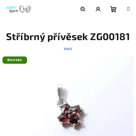
Přejít
na
obsah
Nákupní
Hledat
Přihlášení
Stříbrný přívěsek ZG00181
košík
4402
Novinka