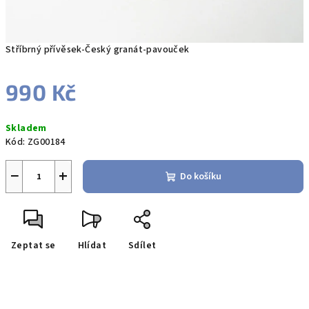
Stříbrný přívěsek-Český granát-pavouček
990 Kč
Měrná
Skladem
cena:
Kód:
ZG00184
−
+
Do košíku
Zeptat se
Hlídat
Sdílet