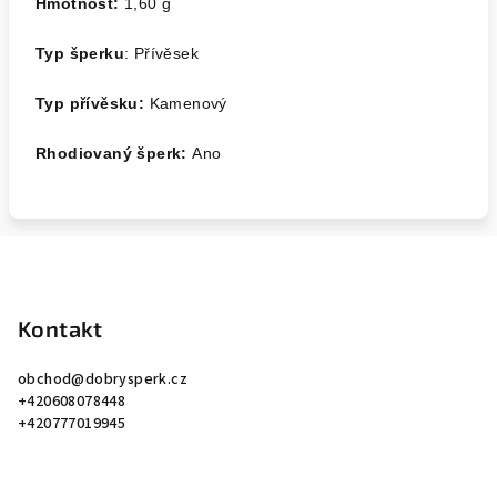
Hmotnost:
1,60 g
Typ šperku
: Přívěsek
Typ přívěsku:
Kamenový
Rhodiovaný šperk:
Ano
Z
á
p
Kontakt
a
obchod
@
dobrysperk.cz
t
+420608078448
í
+420777019945