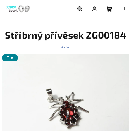
Přejít
na
obsah
Nákupní
Hledat
Přihlášení
Stříbrný přívěsek ZG00184
košík
4262
Tip