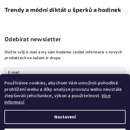
Trendy a módní diktát u šperků a hodinek
Odebírat newsletter
Vložte svůj e-mail a my vám budeme zasílat informace o nových
produktech na našem e-shopu.
E-mail
Používáme cookies, abychom Vám umožnili pohodlné
Vložením e-mailu souhlasíte s
podmínkami ochrany osobních
prohlížení webu a díky analýze provozu webu neustále
údajů
zlepšovali jeho funkce, výkon a použitelnost.
Více
informací
Přihlásit se
Nastavení