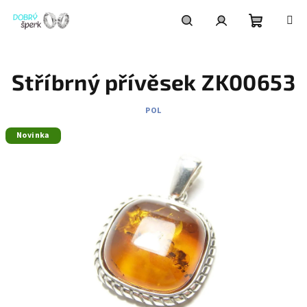
Přejít
na
obsah
Nákupní
Hledat
Přihlášení
Stříbrný přívěsek ZK00653
košík
POL
Novinka