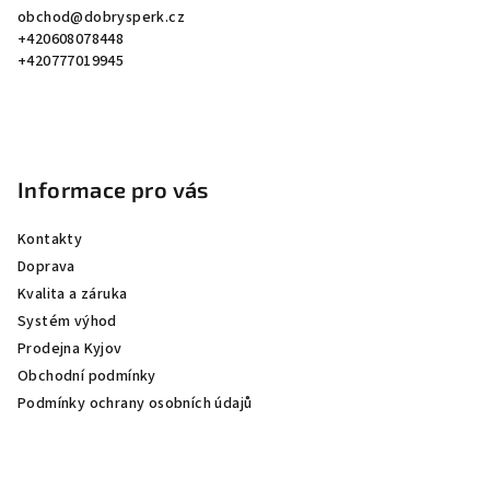
obchod
@
dobrysperk.cz
t
+420608078448
í
+420777019945
Informace pro vás
Kontakty
Doprava
Kvalita a záruka
Systém výhod
Prodejna Kyjov
Obchodní podmínky
Podmínky ochrany osobních údajů