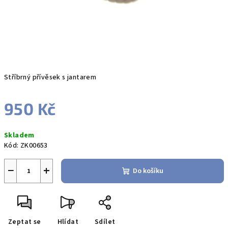
Stříbrný přívěsek s jantarem
950 Kč
Měrná
Skladem
cena:
Kód:
ZK00653
−
+
Do košíku
Zeptat se
Hlídat
Sdílet