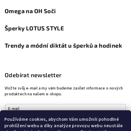
Omega na OH Soči
Šperky LOTUS STYLE
Trendy a módní diktát u šperků a hodinek
Odebírat newsletter
Vložte svůj e-mail a my vám budeme zasílat informace o nových
produktech na našem e-shopu.
E-mail
Používáme cookies, abychom Vám umožnili pohodlné
Vložením e-mailu souhlasíte s
podmínkami ochrany osobních
prohlížení webu a díky analýze provozu webu neustále
údajů