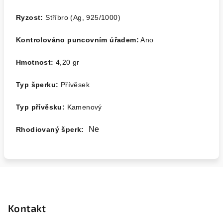
Ryzost:
Stříbro (Ag, 925/1000)
Kontrolováno puncovním úřadem:
Ano
Hmotnost:
4,20
gr
Typ šperku:
Přívěsek
Typ přívěsku:
Kamenový
Ne
Rhodiovaný šperk:
Z
á
p
Kontakt
a