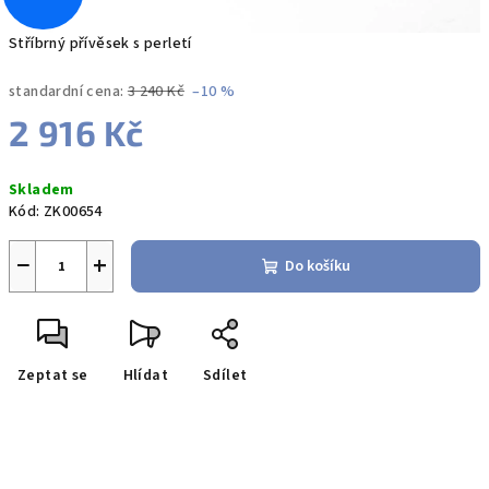
Stříbrný přívěsek s perletí
standardní cena:
3 240 Kč
–10 %
2 916 Kč
Měrná
Skladem
cena:
Kód:
ZK00654
−
+
Do košíku
Zeptat se
Hlídat
Sdílet