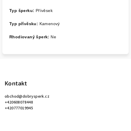
Typ šperku:
Přívěsek
Typ přívěsku:
Kamenový
Rhodiovaný šperk:
Ne
Z
á
p
Kontakt
a
obchod
@
dobrysperk.cz
t
+420608078448
í
+420777019945