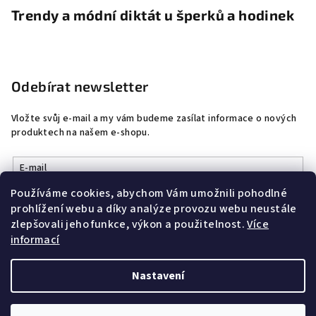
Trendy a módní diktát u šperků a hodinek
Odebírat newsletter
Vložte svůj e-mail a my vám budeme zasílat informace o nových
produktech na našem e-shopu.
E-mail
Používáme cookies, abychom Vám umožnili pohodlné
Vložením e-mailu souhlasíte s
podmínkami ochrany osobních
prohlížení webu a díky analýze provozu webu neustále
údajů
zlepšovali jeho funkce, výkon a použitelnost.
Více
informací
Přihlásit se
Nastavení
Copyright 2026
DobrýŠperk
. Všechna práva vyhrazena.