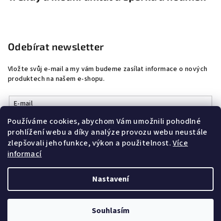
Odebírat newsletter
Vložte svůj e-mail a my vám budeme zasílat informace o nových
produktech na našem e-shopu.
E-mail
Používáme cookies, abychom Vám umožnili pohodlné
Vložením e-mailu souhlasíte s
podmínkami ochrany osobních
prohlížení webu a díky analýze provozu webu neustále
údajů
zlepšovali jeho funkce, výkon a použitelnost.
Více
informací
Přihlásit se
Nastavení
Copyright 2026
DobrýŠperk
. Všechna práva vyhrazena.
Souhlasím