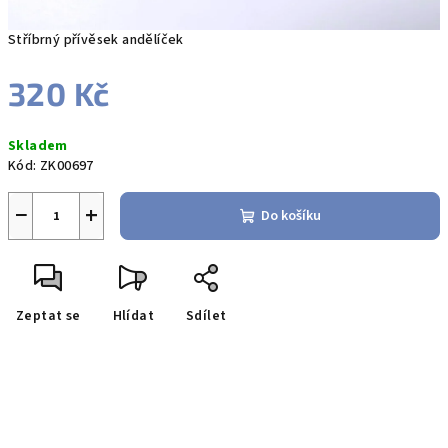
Stříbrný přívěsek andělíček
320 Kč
Měrná
Skladem
cena:
Kód:
ZK00697
−
+
Do košíku
Zeptat se
Hlídat
Sdílet