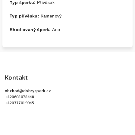
T
y
p šperku:
Přívěsek
Typ přívěsku:
Kamenový
Rhodiovaný šperk:
Ano
Z
á
p
Kontakt
a
obchod
@
dobrysperk.cz
t
+420608078448
í
+420777019945