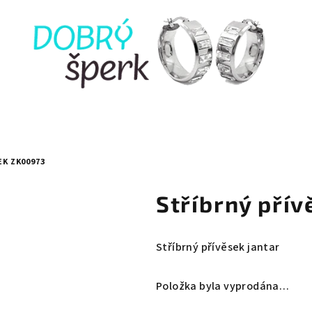
EK ZK00973
Stříbrný pří
Stříbrný přívěsek jantar
Položka byla vyprodána…