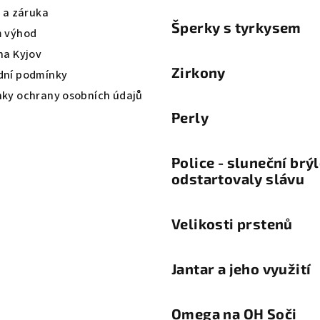
a a záruka
Šperky s tyrkysem
 výhod
na Kyjov
Zirkony
ní podmínky
ky ochrany osobních údajů
Perly
Police - sluneční brý
odstartovaly slávu
Velikosti prstenů
Jantar a jeho využití
Omega na OH Soči