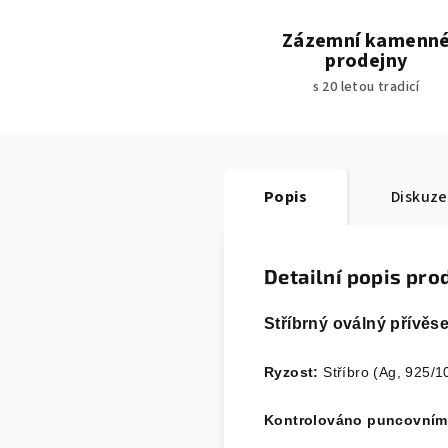
Zázemní kamenn
prodejny
s 20 letou tradicí
Popis
Diskuze
Detailní popis pro
Stříbrný oválný přívěs
Ryzost:
Stříbro (Ag, 925/1
Kontrolováno puncovním