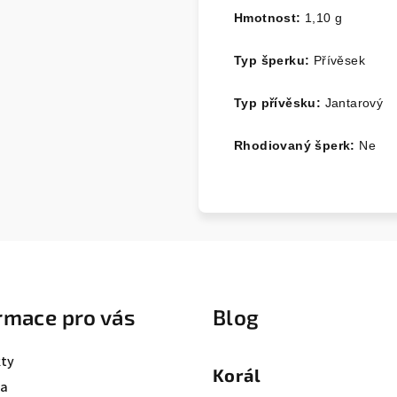
Hmotnost:
1,10 g
Typ šperku:
Přívěsek
Typ přívěsku:
Jantarový
Rhodiovaný šperk:
Ne
rmace pro vás
Blog
ty
Korál
va