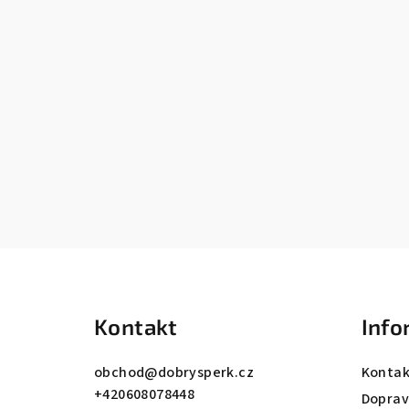
Z
á
Kontakt
Info
p
a
obchod
@
dobrysperk.cz
Kontak
+420608078448
t
Dopra