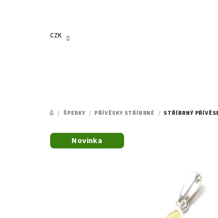
Přejít
na
obsah
CZK
/
ŠPERKY
/
PŘÍVĚSKY STŘÍBRNÉ
/
STŘÍBRNÝ PŘÍVĚS
DOMŮ
Novinka