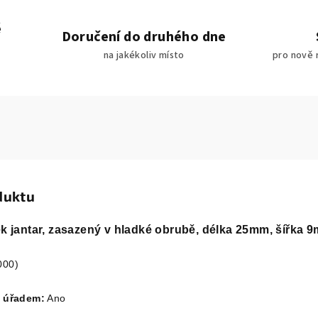
é
Doručení do druhého dne
na jakékoliv místo
pro nově 
duktu
ek jantar, zasazený v hladké obrubě, délka 25mm, šířka 
000)
 úřadem:
Ano