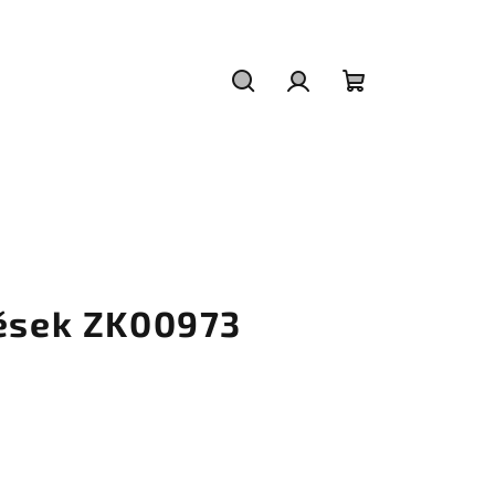
Hledat
Přihlášení
Nákupní
košík
věsek ZK00973