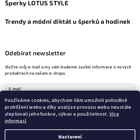
Šperky LOTUS STYLE
Trendy a módní diktát u šperků a hodinek
Odebírat newsletter
Vložte svůj e-mail a my vám budeme zasílat informace o nových
produktech na našem e-shopu.
E-mail
Používáme cookies, abychom Vám umožnili pohodlné
Vložením e-mailu souhlasíte s
podmínkami ochrany osobních
prohlížení webu a díky analýze provozu webu neustále
údajů
zlepšovali jeho funkce, výkon a použitelnost.
Více
informací
Přihlásit se
Nastavení