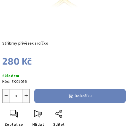
Stříbrný přívěsek srdíčko
280 Kč
Měrná
Skladem
cena:
Kód:
ZK01056
−
+
Do košíku
Zeptat se
Hlídat
Sdílet