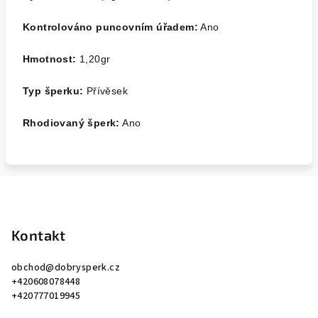
Kontrolováno puncovním úřadem:
Ano
Hmotnost:
1,20
gr
Typ šperku:
Přívěsek
Rhodiovaný šperk:
Ano
Z
á
p
Kontakt
a
obchod
@
dobrysperk.cz
t
+420608078448
í
+420777019945