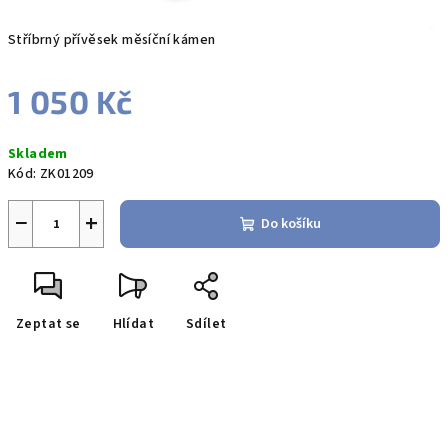
Stříbrný přívěsek měsíční kámen
1 050 Kč
Měrná
Skladem
cena:
Kód:
ZK01209
−
+
Do košíku
Zeptat se
Hlídat
Sdílet