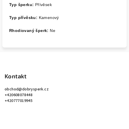
Typ šperku:
Přívěsek
Typ přívěsku:
Kamenový
Rhodiovaný šperk:
Ne
Z
á
p
Kontakt
a
obchod
@
dobrysperk.cz
t
+420608078448
í
+420777019945