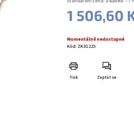
standardní cena:
1 620 Kč
–7 
1 506,60 
Měrná
cena:
Momentálně nedostupné
Kód:
ZK01225
Tisk
Zeptat se