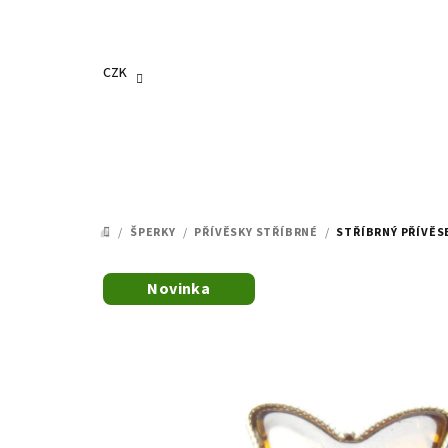
Přejít
na
obsah
CZK
/
ŠPERKY
/
PŘÍVĚSKY STŘÍBRNÉ
/
STŘÍBRNÝ PŘÍVĚS
DOMŮ
Novinka