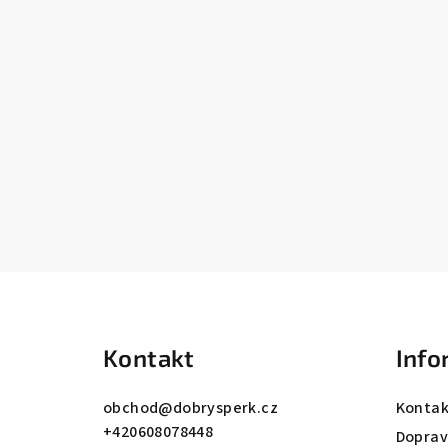
Z
á
Kontakt
Info
p
a
obchod
@
dobrysperk.cz
Kontak
+420608078448
t
Dopra