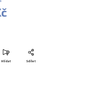
%
Kč
Hlídat
Sdílet