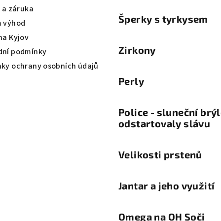
a a záruka
Šperky s tyrkysem
 výhod
na Kyjov
Zirkony
ní podmínky
ky ochrany osobních údajů
Perly
Police - sluneční brý
odstartovaly slávu
Velikosti prstenů
Jantar a jeho využití
Omega na OH Soči