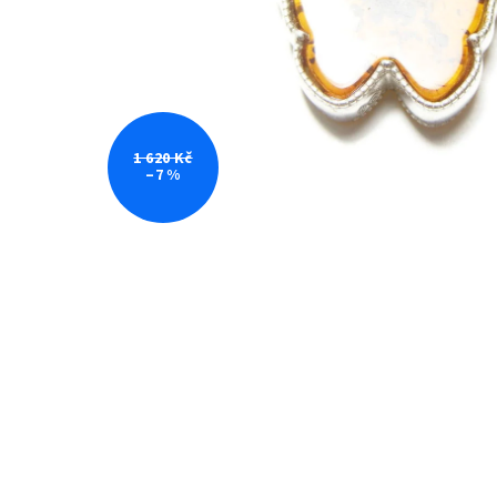
1 620 Kč
–7 %