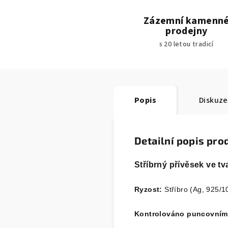
Zázemní kamenn
prodejny
s 20 letou tradicí
Popis
Diskuze
Detailní popis pro
Stříbrný přívěsek ve t
Ryzost:
Stříbro (Ag, 925/1
Kontrolováno puncovním