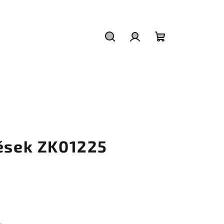
Hledat
Přihlášení
Nákupní
košík
věsek ZK01225