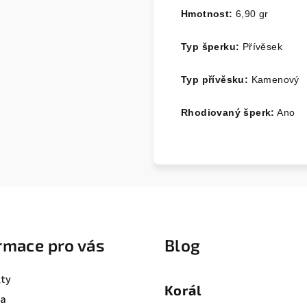
Hmotnost:
6,90
gr
Typ šperku:
Přívěsek
Typ přívěsku:
Kamenový
Rhodiovaný šperk:
Ano
rmace pro vás
Blog
ty
Korál
va