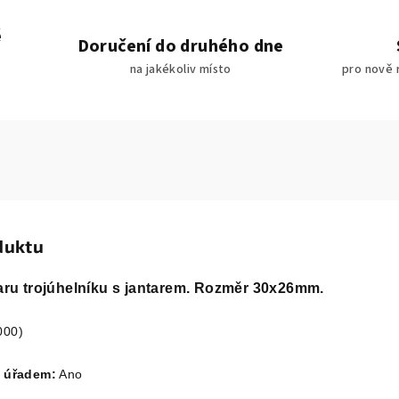
é
Doručení do druhého dne
na jakékoliv místo
pro nově 
duktu
varu trojúhelníku s jantarem. Rozměr 30x26mm.
000)
 úřadem:
Ano