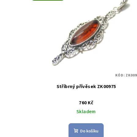
KÓD:
ZK009
Stříbrný přívěsek ZK00975
760 Kč
Skladem
Do košíku