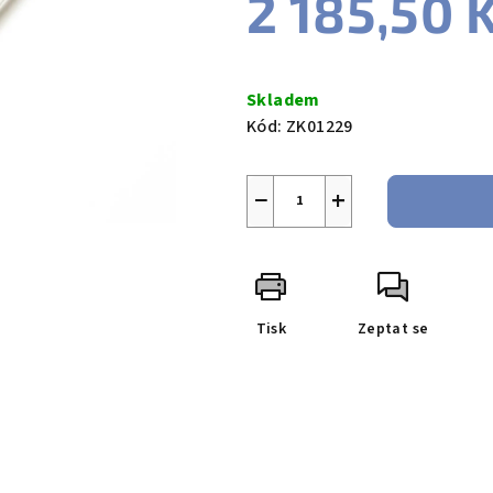
2 185,50 
Měrná
cena:
Skladem
Kód:
ZK01229
−
+
Tisk
Zeptat se