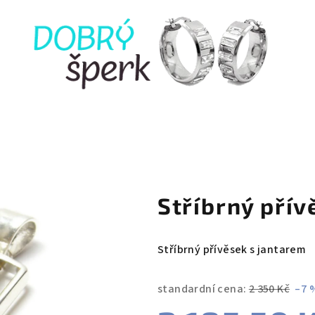
Stříbrný pří
Stříbrný přívěsek s jantarem
standardní cena:
2 350 Kč
–7 