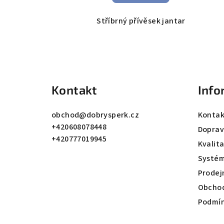
Stříbrný přívěsek jantar
Z
á
Kontakt
Info
p
a
obchod
@
dobrysperk.cz
Kontak
+420608078448
t
Dopra
+420777019945
Kvalit
í
Systém
Prodej
Obchod
Podmín