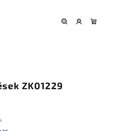
Hledat
Přihlášení
Nákupní
košík
věsek ZK01229
%