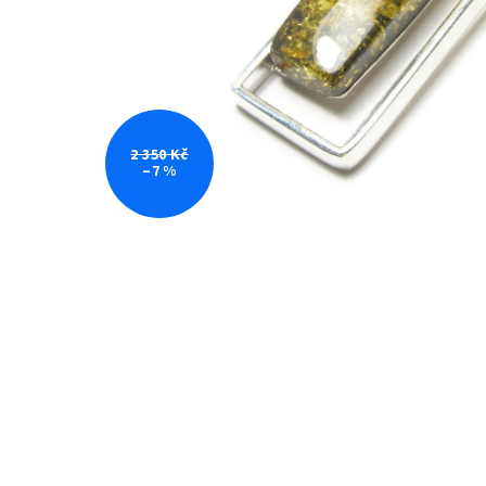
2 350 Kč
–7 %