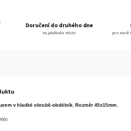
é
Doručení do druhého dne
na jakékoliv místo
pro nově 
duktu
ntarem v hladké obrubě-obdélník.
Rozměr 45x15
mm.
000)