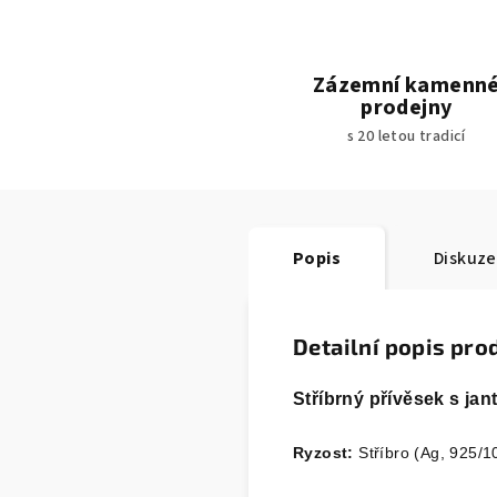
Zázemní kamenn
prodejny
s 20 letou tradicí
Popis
Diskuze
Detailní popis pro
Stříbrný přívěsek s ja
Ryzost:
Stříbro (Ag, 925/1