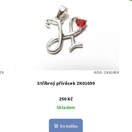
75
KÓD:
ZK01059
Stříbrný přívěsek ZK01059
250 Kč
Skladem
Do košíku