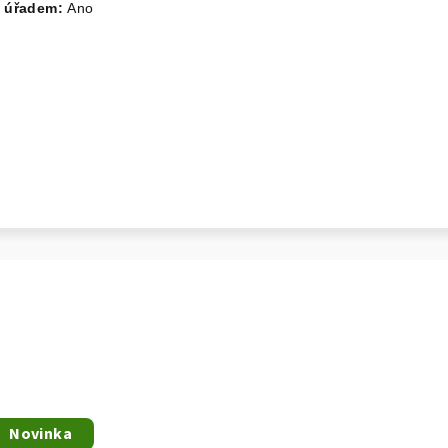
m úřadem:
Ano
Novinka