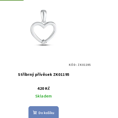
KÓD:
ZK01195
Stříbrný přívěsek ZK01195
420 Kč
Skladem
Do košíku