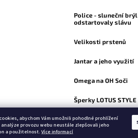
Police - sluneční brý
odstartovaly slávu
Velikosti prstenů
Jantar a jeho využití
Omega na OH Soči
Šperky LOTUS STYLE
cookies, abychom Vám umožnili pohodlné prohlížení
Trendy a módní diktá
 analýze provozu webu neustále zlepšovali jeho
šperků a hodinek
on a použitelnost.
Více informací