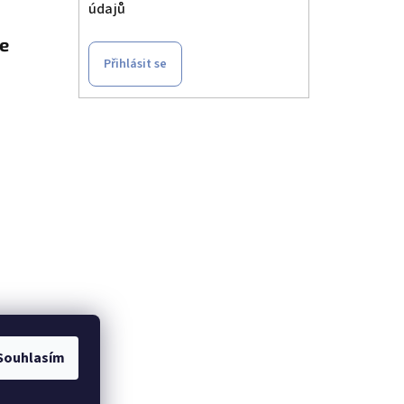
údajů
le
Přihlásit se
t u
Souhlasím