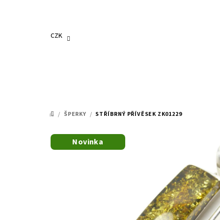
Přejít
na
obsah
CZK
/
ŠPERKY
/
STŘÍBRNÝ PŘÍVĚSEK ZK01229
DOMŮ
Novinka