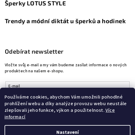
Šperky LOTUS STYLE
Trendy a módní diktát u šperků a hodinek
Odebírat newsletter
Vložte svůj e-mail a my vám budeme zasílat informace o nových
produktech na našem e-shopu.
E-mail
Používáme cookies, abychom Vám umožnili pohodlné
Vložením e-mailu souhlasíte s
podmínkami ochrany osobních
prohlížení webu a díky analýze provozu webu neustále
údajů
zlepšovali jeho funkce, výkon a použitelnost.
Více
informací
Přihlásit se
Nastavení