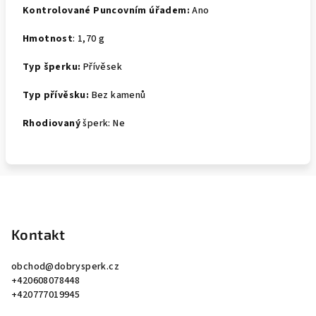
Kontrolované Puncovním úřadem:
Ano
Hmotnost
:
1,70
g
Typ šperku:
Přívěsek
Typ přívěsku:
Bez kamenů
Rhodiovaný
šperk
:
Ne
Z
á
p
Kontakt
a
obchod
@
dobrysperk.cz
t
+420608078448
í
+420777019945