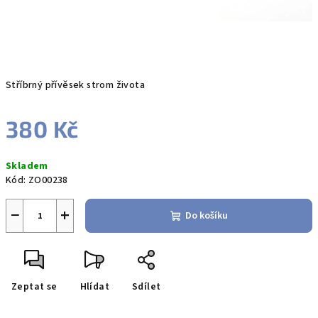
Stříbrný přívěsek strom života
380 Kč
Měrná
Skladem
cena:
Kód:
ZO00238
−
+
Do košíku
Zeptat se
Hlídat
Sdílet