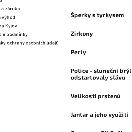
va
a a záruka
Šperky s tyrkysem
 výhod
na Kyjov
Zirkony
ní podmínky
ky ochrany osobních údajů
Perly
Police - sluneční brý
odstartovaly slávu
Velikosti prstenů
Jantar a jeho využití