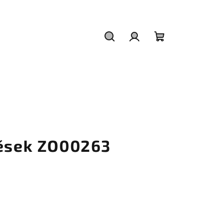
Hledat
Přihlášení
Nákupní
košík
věsek ZO00263