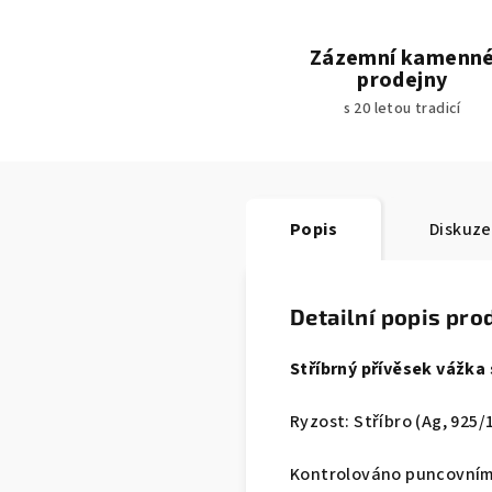
Zázemní kamenn
prodejny
s 20 letou tradicí
Popis
Diskuze
Detailní popis pro
Stříbrný přívěsek vážk
Ryzost: Stříbro (Ag, 925/
Kontrolováno puncovním