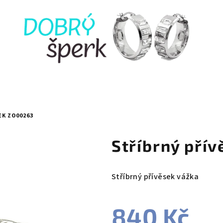
EK ZO00263
Stříbrný pří
Stříbrný přívěsek vážka
840 Kč