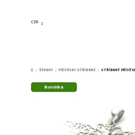
Přejít
na
obsah
CZK
/
ŠPERKY
/
PŘÍVĚSKY STŘÍBRNÉ
/
STŘÍBRNÝ PŘÍVĚS
DOMŮ
Novinka