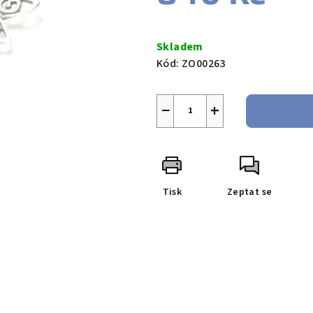
Měrná
cena:
Skladem
Kód:
ZO00263
−
+
Tisk
Zeptat se