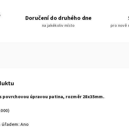
é
Doručení do druhého dne
na jakékoliv místo
pro nově 
duktu
a s povrchovou úpravou patina, rozměr 28x35mm.
1000)
 úřadem: Ano