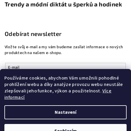
Trendy a módní diktát u šperků a hodinek
Odebírat newsletter
Vložte svůj e-mail a my vám budeme zasílat informace o nových
produktech na našem e-shopu.
E-mail
Používáme cookies, abychom Vám umožnili pohodlné
Vložením e-mailu souhlasíte s
podmínkami ochrany osobních
prohlížení webu a díky analýze provozu webu neustále
údajů
zlepšovali jeho funkce, výkon a použitelnost.
Více
informací
Přihlásit se
Nastavení
Copyright 2026
DobrýŠperk
. Všechna práva vyhrazena.