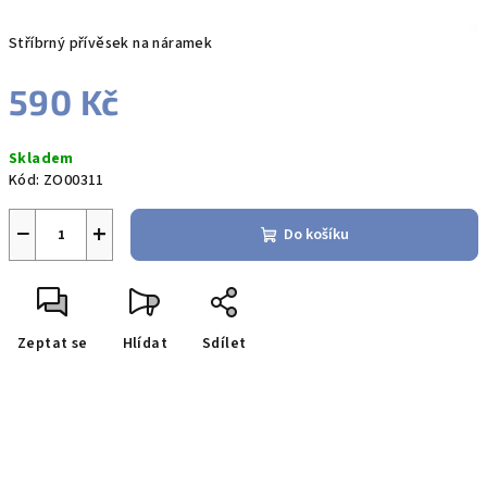
Stříbrný přívěsek na náramek
590 Kč
Měrná
Skladem
cena:
Kód:
ZO00311
−
+
Do košíku
Zeptat se
Hlídat
Sdílet