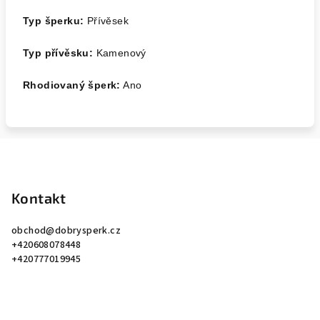
Typ šperku:
Přívěsek
Typ přívěsku:
Kamenový
Rhodiovaný šperk:
Ano
Z
á
p
Kontakt
a
obchod
@
dobrysperk.cz
t
+420608078448
í
+420777019945