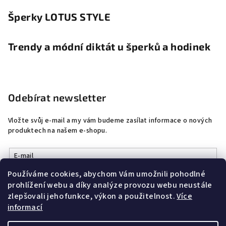
Šperky LOTUS STYLE
Trendy a módní diktát u šperků a hodinek
Odebírat newsletter
Vložte svůj e-mail a my vám budeme zasílat informace o nových
produktech na našem e-shopu.
E-mail
Používáme cookies, abychom Vám umožnili pohodlné
Vložením e-mailu souhlasíte s
podmínkami ochrany osobních
prohlížení webu a díky analýze provozu webu neustále
údajů
zlepšovali jeho funkce, výkon a použitelnost.
Více
informací
Přihlásit se