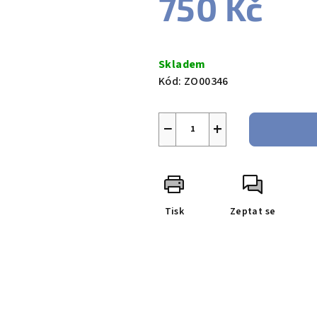
750 Kč
Měrná
cena:
Skladem
Kód:
ZO00346
−
+
Tisk
Zeptat se