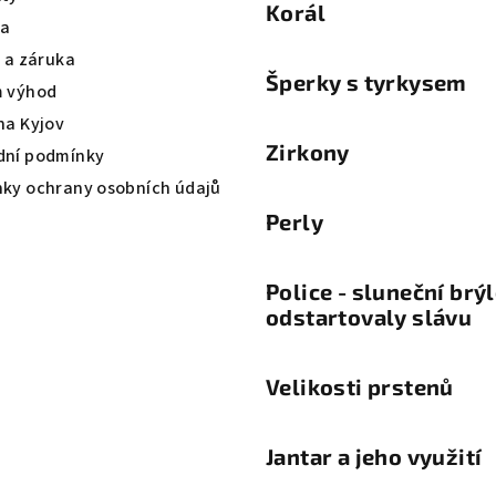
Korál
va
a a záruka
Šperky s tyrkysem
 výhod
na Kyjov
Zirkony
ní podmínky
ky ochrany osobních údajů
Perly
Police - sluneční brý
odstartovaly slávu
Velikosti prstenů
Jantar a jeho využití