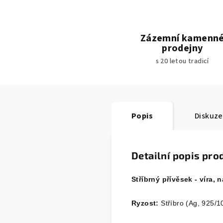
Zázemní kamenn
prodejny
s 20 letou tradicí
Popis
Diskuze
Detailní popis pro
Stříbrný přívěsek - víra,
Ryzost:
Stříbro (Ag, 925/1