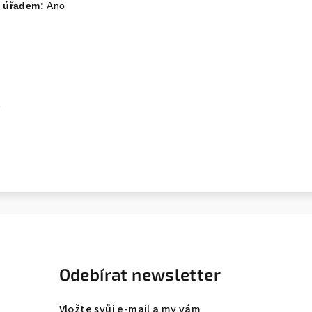
m úřadem:
Ano
e
Odebírat newsletter
Vložte svůj e-mail a my vám