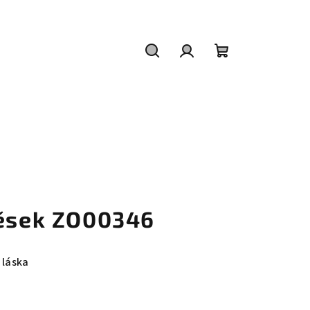
Hledat
Přihlášení
Nákupní
košík
věsek ZO00346
 láska