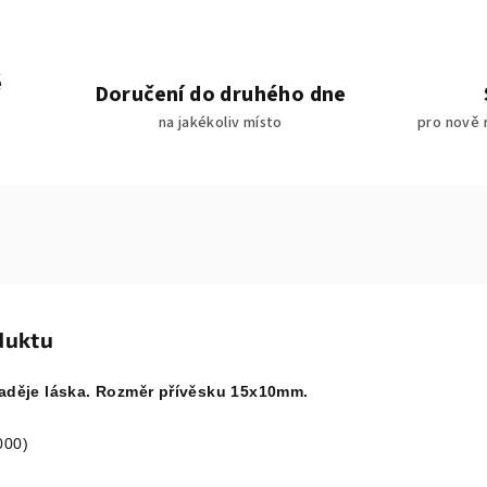
é
Doručení do druhého dne
na jakékoliv místo
pro nově 
duktu
 naděje láska. Rozměr přívěsku 15x10mm.
000)