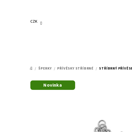
Přejít
na
obsah
CZK
/
ŠPERKY
/
PŘÍVĚSKY STŘÍBRNÉ
/
STŘÍBRNÝ PŘÍVĚS
DOMŮ
Novinka