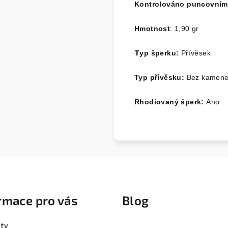
Kontrolováno puncovní
Hmotnost
: 1,90 gr
T
y
p šperku:
Přívěsek
Typ přívěsku:
Bez kamen
Rhodiovaný šperk:
Ano
rmace pro vás
Blog
ty