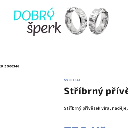
EK ZO00346
SVLP1541
Stříbrný pří
Stříbrný přívěsek víra, naděje,