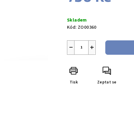
Měrná
cena:
Skladem
Kód:
ZO00360
−
+
Tisk
Zeptat se