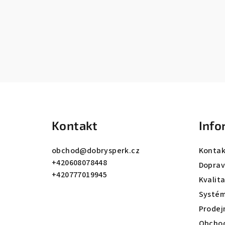
Z
á
Kontakt
Info
p
a
obchod
@
dobrysperk.cz
Kontak
+420608078448
t
Dopra
+420777019945
Kvalit
í
Systém
Prodej
Obchod