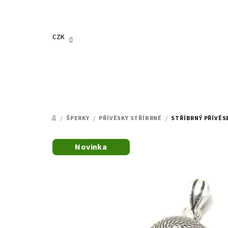
Přejít
na
obsah
CZK
/
ŠPERKY
/
PŘÍVĚSKY STŘÍBRNÉ
/
STŘÍBRNÝ PŘÍVĚS
DOMŮ
Novinka