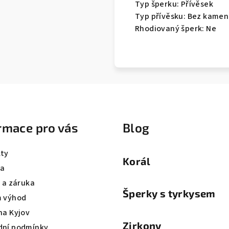
Typ
šperku
:
Přívěsek
Typ
přívěsku
:
Bez kamen
Rhodiovaný
šperk
:
Ne
rmace pro vás
Blog
ty
Korál
va
a a záruka
Šperky s tyrkysem
 výhod
na Kyjov
Zirkony
ní podmínky