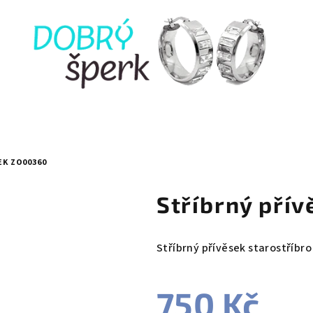
EK ZO00360
Stříbrný pří
Stříbrný přívěsek starostříbro
750 Kč