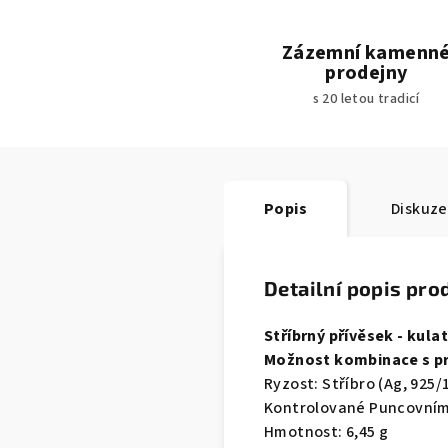
Zázemní kamenn
prodejny
s 20 letou tradicí
Popis
Diskuze
Detailní popis pro
Stříbrný přívěsek - kul
Možnost kombinace s p
Ryzost
:
Stříbro
(
Ag
,
925/
Kontrolované
Puncovní
Hmotnost
:
6,45
g