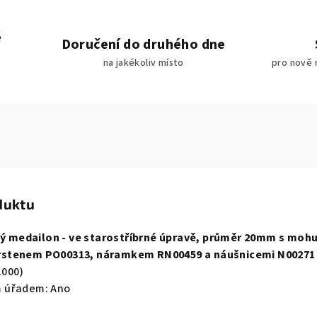
é
Doručení do druhého dne
na jakékoliv místo
pro nově 
duktu
atý medailon - ve starostříbrné úpravě, průměr 20mm s moh
rstenem PO00313, náramkem RN00459 a náušnicemi N00271 
1000
)
m
úřadem
:
Ano