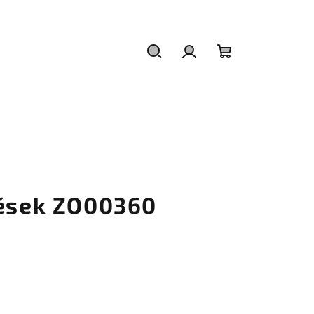
Hledat
Přihlášení
Nákupní
košík
věsek ZO00360