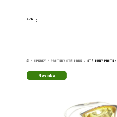
Přejít
na
obsah
CZK
/
ŠPERKY
/
PRSTENY STŘÍBRNÉ
/
STŘÍBRNÝ PRSTEN
DOMŮ
Novinka