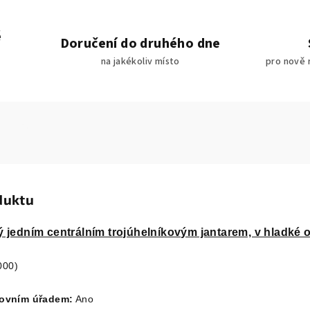
é
Doručení do druhého dne
na jakékoliv místo
pro nově 
duktu
ý jedním centrálním trojúhelníkovým jantarem, v hladké o
000)
covním úřadem:
Ano