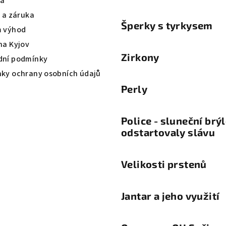
va
a a záruka
Šperky s tyrkysem
 výhod
na Kyjov
Zirkony
ní podmínky
ky ochrany osobních údajů
Perly
Police - sluneční brý
odstartovaly slávu
Velikosti prstenů
Jantar a jeho využití