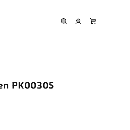
Hledat
Přihlášení
Nákupní
košík
ten PK00305