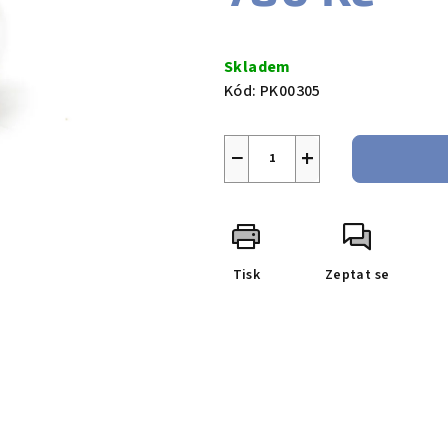
Měrná
cena:
Skladem
Kód:
PK00305
−
+
Tisk
Zeptat se