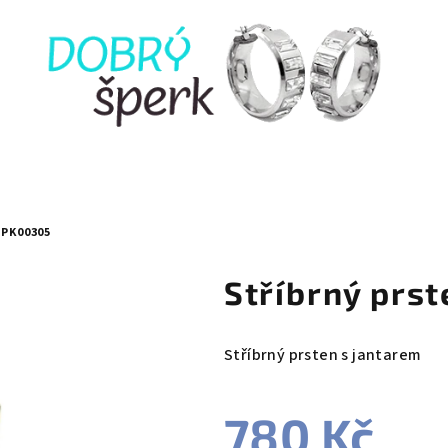
 PK00305
Stříbrný prs
Stříbrný prsten s jantarem
780 Kč