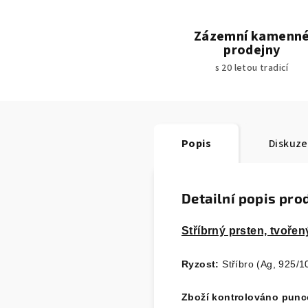
Zázemní kamenn
prodejny
s 20 letou tradicí
Popis
Diskuze
Detailní popis pro
Stříbrný prsten, tvořen
Ryzost:
Stříbro (Ag, 925/1
Zboží kontrolováno pun