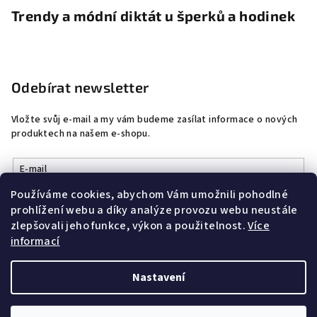
Trendy a módní diktát u šperků a hodinek
Odebírat newsletter
Vložte svůj e-mail a my vám budeme zasílat informace o nových
produktech na našem e-shopu.
E-mail
Používáme cookies, abychom Vám umožnili pohodlné
Vložením e-mailu souhlasíte s
podmínkami ochrany osobních
prohlížení webu a díky analýze provozu webu neustále
údajů
zlepšovali jeho funkce, výkon a použitelnost.
Více
informací
Přihlásit se
Nastavení
Copyright 2026
DobrýŠperk
. Všechna práva vyhrazena.