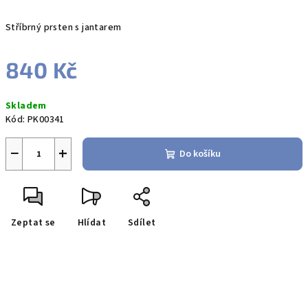
Stříbrný prsten s jantarem
840 Kč
Měrná
Skladem
cena:
Kód:
PK00341
−
+
Do košíku
Zeptat se
Hlídat
Sdílet