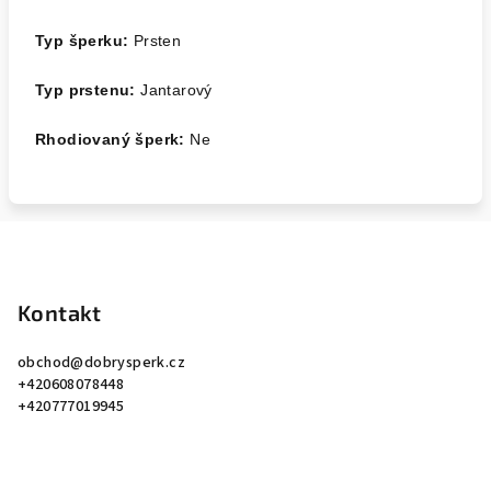
Typ šperku:
Prsten
Typ prstenu:
Jantarový
Rhodiovaný šperk:
Ne
Z
á
p
Kontakt
a
obchod
@
dobrysperk.cz
t
+420608078448
í
+420777019945