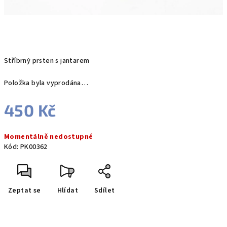
Stříbrný prsten s jantarem
Položka byla vyprodána…
450 Kč
Měrná
Momentálně nedostupné
cena:
Kód:
PK00362
Zeptat se
Hlídat
Sdílet