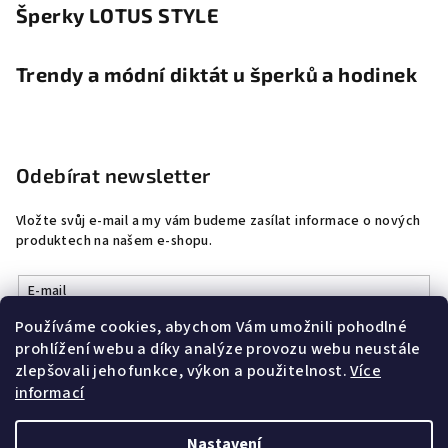
Šperky LOTUS STYLE
Trendy a módní diktát u šperků a hodinek
Odebírat newsletter
Vložte svůj e-mail a my vám budeme zasílat informace o nových
produktech na našem e-shopu.
E-mail
Používáme cookies, abychom Vám umožnili pohodlné
Vložením e-mailu souhlasíte s
podmínkami ochrany osobních
prohlížení webu a díky analýze provozu webu neustále
údajů
zlepšovali jeho funkce, výkon a použitelnost.
Více
informací
Přihlásit se
Nastavení