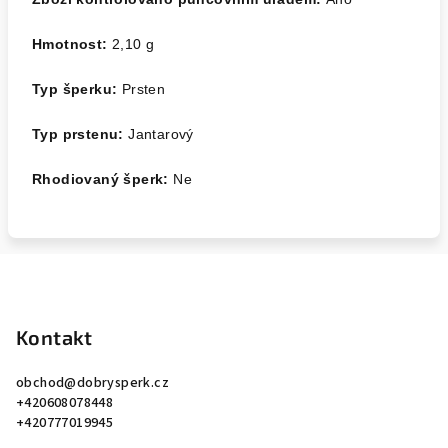
Hmotnost:
2,10 g
Typ šperku:
Prsten
Typ prstenu:
Jantarový
Rhodiovaný šperk:
Ne
Z
á
p
Kontakt
a
obchod
@
dobrysperk.cz
t
+420608078448
í
+420777019945