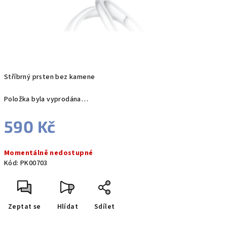
Stříbrný prsten bez kamene
Položka byla vyprodána…
590 Kč
Měrná
Momentálně nedostupné
cena:
Kód:
PK00703
Zeptat se
Hlídat
Sdílet