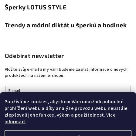
Šperky LOTUS STYLE
Trendy a módní diktát u šperků a hodinek
Odebírat newsletter
Vložte svůj e-mail a my vám budeme zasílat informace o nových
produktech na našem e-shopu.
E-mail
Používáme cookies, abychom Vám umožnili pohodlné
Vložením e-mailu souhlasíte s
podmínkami ochrany osobních
prohlížení webu a díky analýze provozu webu neustále
údajů
zlepšovali jeho funkce, výkon a použitelnost.
Více
informací
Přihlásit se