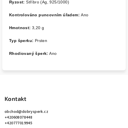
Ryzost:
Stříbro (Ag, 925/1000)
Kontrolováno puncovním úřadem:
Ano
Hmotnost:
3,20
g
Typ šperku:
Prsten
Rhodiovaný šperk:
Ano
Z
á
p
Kontakt
a
obchod
@
dobrysperk.cz
t
+420608078448
í
+420777019945