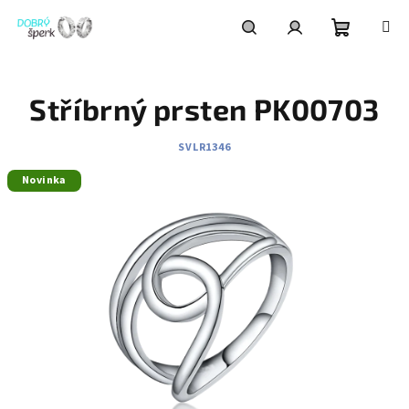
Přejít
na
obsah
Nákupní
Hledat
Přihlášení
Stříbrný prsten PK00703
košík
SVLR1346
Novinka