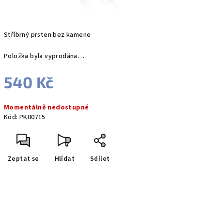
Stříbrný prsten bez kamene
Položka byla vyprodána…
540 Kč
Měrná
Momentálně nedostupné
cena:
Kód:
PK00715
Zeptat se
Hlídat
Sdílet