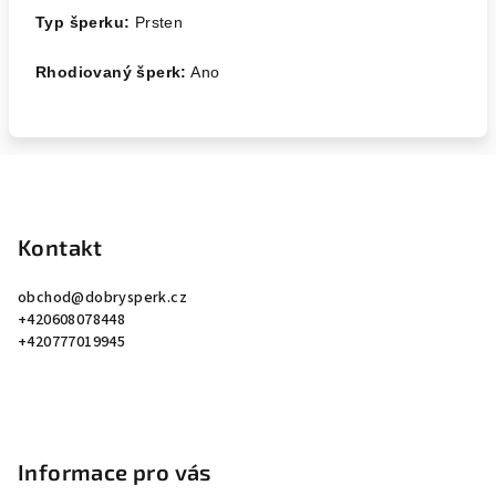
Typ šperku:
Prsten
Rhodiovaný šperk:
Ano
Z
á
p
Kontakt
a
obchod
@
dobrysperk.cz
t
+420608078448
í
+420777019945
Informace pro vás