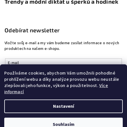
Trendy a módní diktát u šperků a hodinek
Odebírat newsletter
Vložte svůj e-mail a my vám budeme zasílat informace o nových
produktech na našem e-shopu.
E-mail
Používáme cookies, abychom Vám umožnili pohodlné
Vložením e-mailu souhlasíte s
podmínkami ochrany osobních
prohlížení webu a díky analýze provozu webu neustále
údajů
zlepšovali jeho funkce, výkon a použitelnost.
Více
informací
Přihlásit se
Nastavení
Copyright 2026
DobrýŠperk
. Všechna práva vyhrazena.
Souhlasím