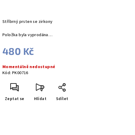
Stříbrný prsten se zirkony
Položka byla vyprodána…
480 Kč
Měrná
Momentálně nedostupné
cena:
Kód:
PK00716
Zeptat se
Hlídat
Sdílet