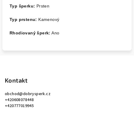
Typ šperku:
Prsten
Typ prstenu:
Kamenový
Rhodiovaný šperk:
Ano
Z
á
p
Kontakt
a
obchod
@
dobrysperk.cz
t
+420608078448
í
+420777019945