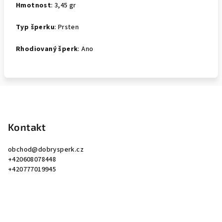
Hmotnost
: 3,45 gr
Typ šperku
: Prsten
Rhodiovaný šperk
: Ano
Z
á
p
Kontakt
a
obchod
@
dobrysperk.cz
t
+420608078448
í
+420777019945