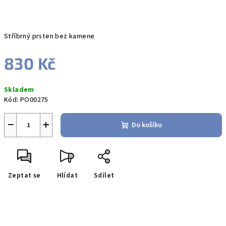
Stříbrný prsten bez kamene
830 Kč
Měrná
Skladem
cena:
Kód:
PO00275
−
+
Do košíku
Zeptat se
Hlídat
Sdílet