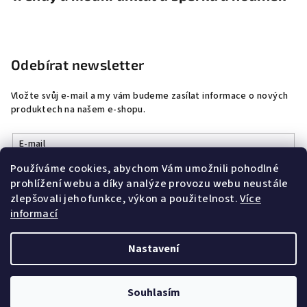
Odebírat newsletter
Vložte svůj e-mail a my vám budeme zasílat informace o nových
produktech na našem e-shopu.
E-mail
Používáme cookies, abychom Vám umožnili pohodlné
Vložením e-mailu souhlasíte s
podmínkami ochrany osobních
prohlížení webu a díky analýze provozu webu neustále
údajů
zlepšovali jeho funkce, výkon a použitelnost.
Více
informací
Přihlásit se
Nastavení
Copyright 2026
DobrýŠperk
. Všechna práva vyhrazena.
Souhlasím