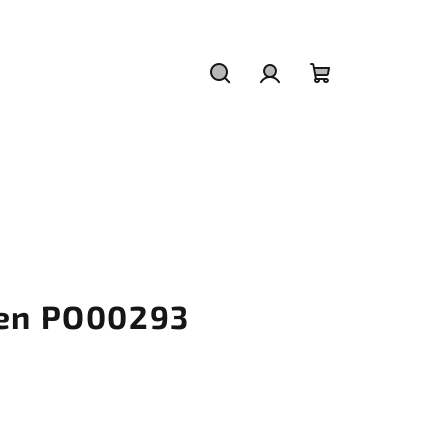
Hledat
Přihlášení
Nákupní
košík
ten PO00293