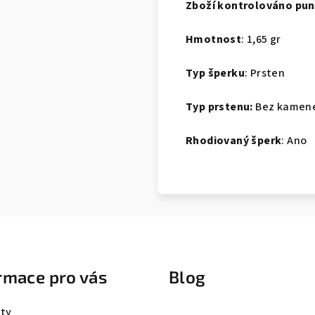
Zboží kontrolováno pu
Hmotnost
: 1,65 gr
Typ šperku
: Prsten
Typ prstenu:
Bez kamen
Rhodiovaný šperk
: Ano
rmace pro vás
Blog
ty