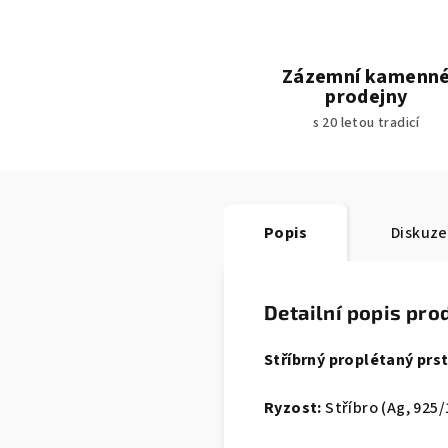
Zázemní kamenn
prodejny
s 20 letou tradicí
Popis
Diskuze
Detailní popis pro
Stříbrný proplétaný prst
Ryzost:
Stříbro (Ag, 925/