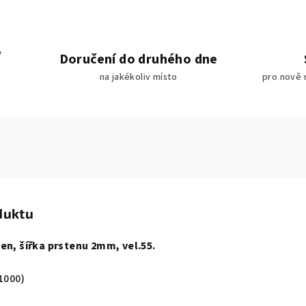
é
Doručení do druhého dne
na jakékoliv místo
pro nově 
duktu
en, šířka prstenu 2mm, vel.55.
1000)