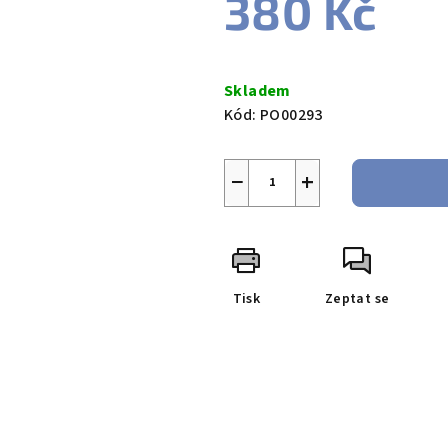
380 Kč
Měrná
cena:
Skladem
Kód:
PO00293
−
+
Tisk
Zeptat se