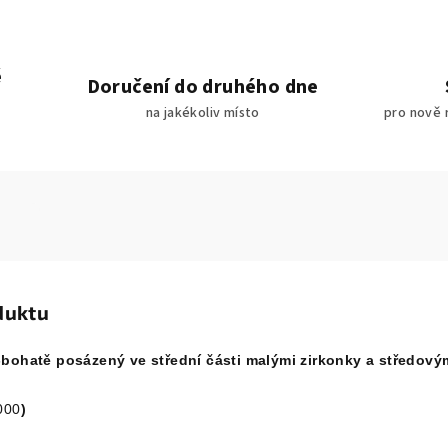
é
Doručení do druhého dne
na jakékoliv místo
pro nově 
duktu
-bohatě posázený ve střední části malými zirkonky a středový
000
)