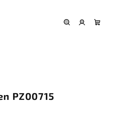
Hledat
Přihlášení
Nákupní
košík
ten PZ00715