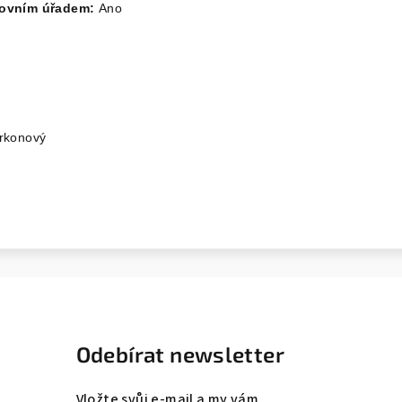
covním úřadem:
Ano
rkonový
Odebírat newsletter
Vložte svůj e-mail a my vám