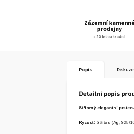
Zázemní kamenn
prodejny
s 20 letou tradicí
Popis
Diskuze
Detailní popis pro
Stříbrný elegantní prsten
Ryzost:
Stříbro (Ag, 925/1