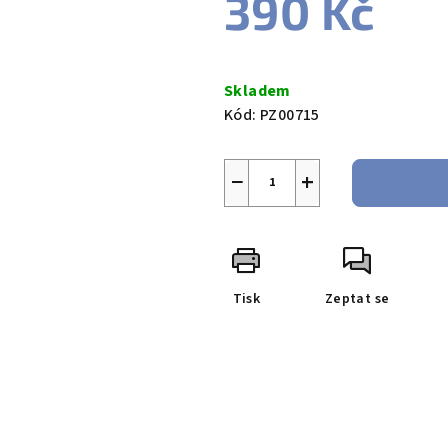
390 Kč
Měrná
cena:
Skladem
Kód:
PZ00715
−
+
Tisk
Zeptat se