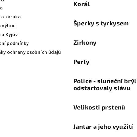
Korál
va
a a záruka
Šperky s tyrkysem
 výhod
na Kyjov
Zirkony
ní podmínky
ky ochrany osobních údajů
Perly
Police - sluneční brý
odstartovaly slávu
Velikosti prstenů
Jantar a jeho využití