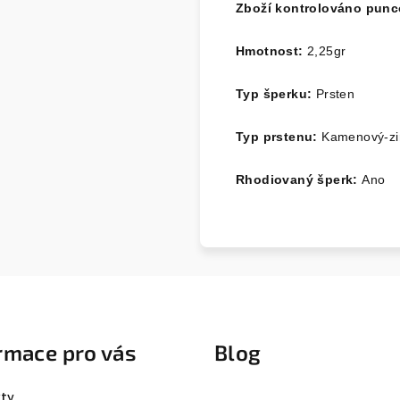
Zboží kontrolováno pun
Hmotnost:
2,25
gr
Typ šperku:
Prsten
Typ prstenu:
Kamenový-zi
Rhodiovaný šperk:
Ano
rmace pro vás
Blog
ty