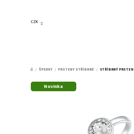
Přejít
na
obsah
CZK
/
ŠPERKY
/
PRSTENY STŘÍBRNÉ
/
STŘÍBRNÝ PRSTEN 
DOMŮ
Novinka