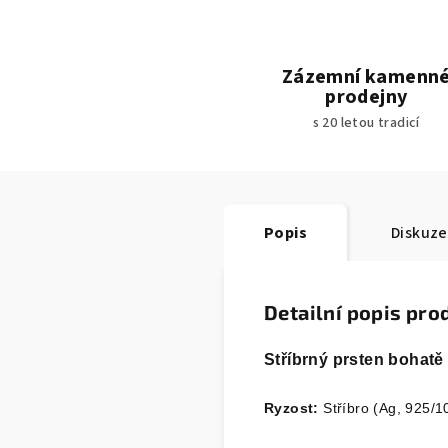
Zázemní kamenn
prodejny
s 20 letou tradicí
Popis
Diskuze
Detailní popis pro
Stříbrný prsten bohatě
Ryzost:
Stříbro (Ag, 925/1