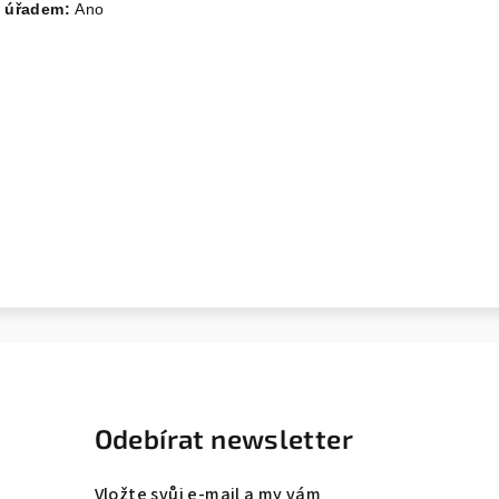
m úřadem:
Ano
Odebírat newsletter
Vložte svůj e-mail a my vám