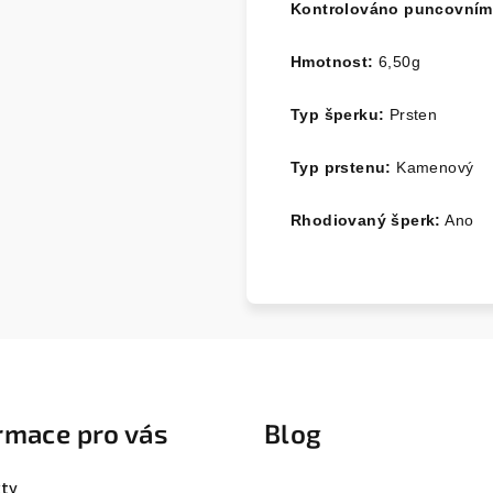
Kontrolováno puncovní
Hmotnost:
6,50
g
Typ šperku:
Prsten
Typ prstenu:
Kamenový
Rhodiovaný šperk:
Ano
rmace pro vás
Blog
ty