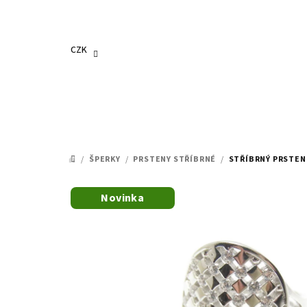
Přejít
na
obsah
CZK
/
ŠPERKY
/
PRSTENY STŘÍBRNÉ
/
STŘÍBRNÝ PRSTEN 
DOMŮ
Novinka