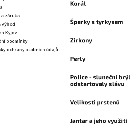
Korál
va
a a záruka
Šperky s tyrkysem
 výhod
na Kyjov
Zirkony
ní podmínky
ky ochrany osobních údajů
Perly
Police - sluneční brý
odstartovaly slávu
Velikosti prstenů
Jantar a jeho využití