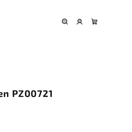
Hledat
Přihlášení
Nákupní
košík
ten PZ00721