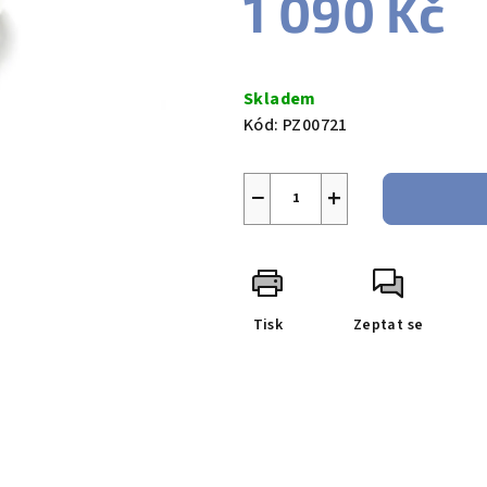
1 090 Kč
Měrná
cena:
Skladem
Kód:
PZ00721
−
+
Tisk
Zeptat se