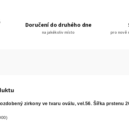
é
Doručení do druhého dne
na jakékoliv místo
pro nově 
duktu
 ozdobený zirkony ve tvaru oválu, vel.56. Šířka prstenu 
000)