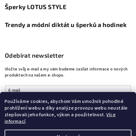
Šperky LOTUS STYLE
Trendy a módní diktát u šperků a hodinek
Odebírat newsletter
Vložte svůj e-mail a my vám budeme zasílat informace o nových
produktech na našem e-shopu.
E-mail
Používáme cookies, abychom Vám umožnili pohodlné
Vložením e-mailu souhlasíte s
podmínkami ochrany osobních
prohlížení webu a díky analýze provozu webu neustále
údajů
zlepšovali jeho funkce, výkon a použitelnost.
Více
informací
Přihlásit se