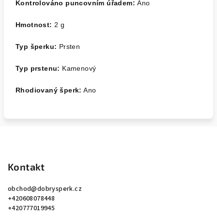
Kontrolováno puncovním úřadem:
Ano
Hmotnost:
2
g
Typ šperku:
Prsten
Typ prstenu:
Kamenový
Rhodiovaný šperk:
Ano
Z
á
p
Kontakt
a
obchod
@
dobrysperk.cz
t
+420608078448
í
+420777019945