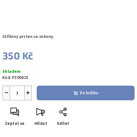
Stříbrný prsten se zirkony
350 Kč
Měrná
Skladem
cena:
Kód:
PZ00825
−
+
Do košíku
Zeptat se
Hlídat
Sdílet