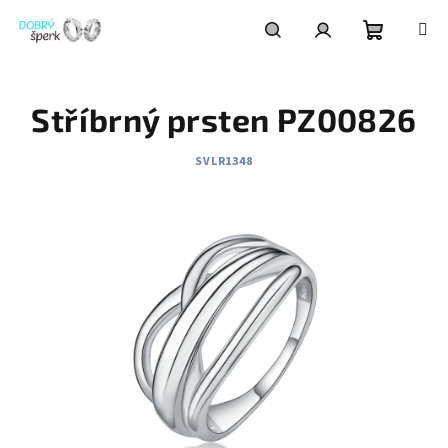
Přejít
na
obsah
Nákupní
Hledat
Přihlášení
Stříbrný prsten PZ00826
košík
SVLR1348