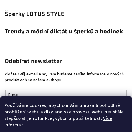
Šperky LOTUS STYLE
Trendy a módní diktát u šperků a hodinek
Odebírat newsletter
Vložte svůj e-mail a my vám budeme zasílat informace o nových
produktech na našem e-shopu.
E-mail
Používáme cookies, abychom Vám umožnili pohodlné
Vložením e-mailu souhlasíte s
podmínkami ochrany osobních
prohlížení webu a díky analýze provozu webu neustále
údajů
zlepšovali jeho funkce, výkon a použitelnost.
Více
informací
Přihlásit se