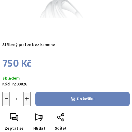
Stříbrný prsten bez kamene
750 Kč
Měrná
Skladem
cena:
Kód:
PZ00826
−
+
Do košíku
Zeptat se
Hlídat
Sdílet