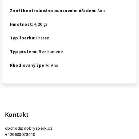
Zboží kontrolováno puncovním úřadem
: Ano
Hmotnost
: 4,20 gr
Typ šperku
: Prsten
Typ prstenu:
Bez kamene
Rhodiovaný šperk
: Ano
Z
á
p
Kontakt
a
obchod
@
dobrysperk.cz
t
+420608078448