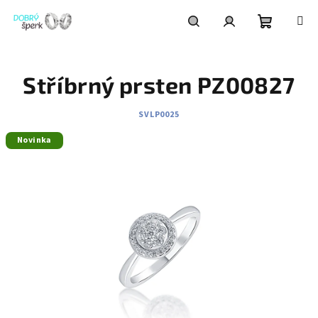
Přejít
na
obsah
Nákupní
Hledat
Přihlášení
Stříbrný prsten PZ00827
košík
SVLP0025
Novinka