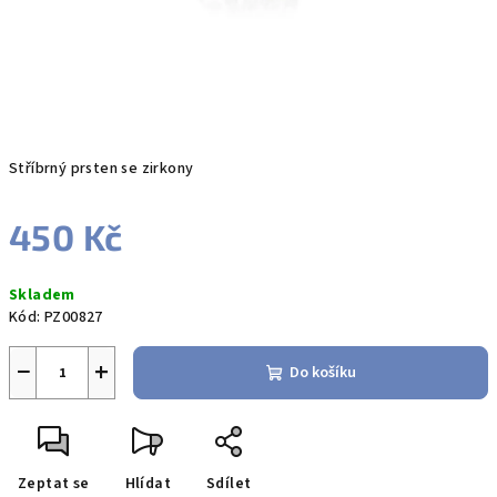
Stříbrný prsten se zirkony
450 Kč
Měrná
Skladem
cena:
Kód:
PZ00827
−
+
Do košíku
Zeptat se
Hlídat
Sdílet