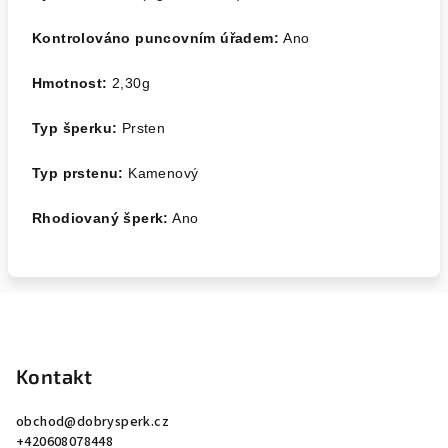
Kontrolováno puncovním úřadem:
Ano
Hmotnost:
2
,30
g
Typ šperku:
Prsten
Typ prstenu:
Kamenový
Rhodiovaný šperk:
Ano
Z
á
p
Kontakt
a
obchod
@
dobrysperk.cz
t
+420608078448