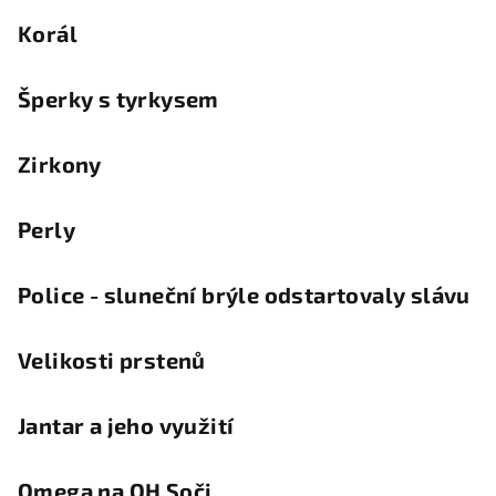
Korál
Šperky s tyrkysem
Zirkony
Perly
Police - sluneční brýle odstartovaly slávu
Velikosti prstenů
Jantar a jeho využití
Omega na OH Soči