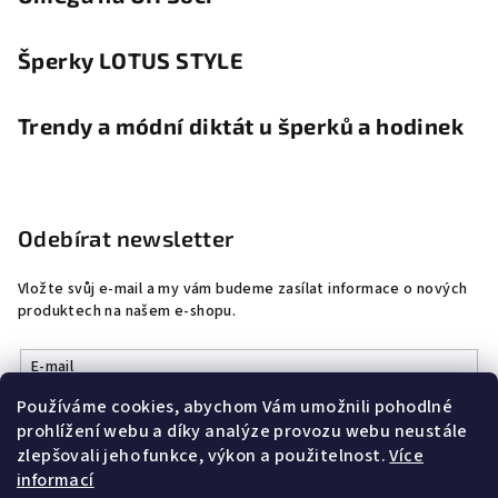
Šperky LOTUS STYLE
Trendy a módní diktát u šperků a hodinek
Odebírat newsletter
Vložte svůj e-mail a my vám budeme zasílat informace o nových
produktech na našem e-shopu.
E-mail
Používáme cookies, abychom Vám umožnili pohodlné
Vložením e-mailu souhlasíte s
podmínkami ochrany osobních
prohlížení webu a díky analýze provozu webu neustále
údajů
zlepšovali jeho funkce, výkon a použitelnost.
Více
informací