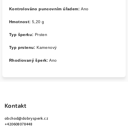
Kontrolováno puncovním úřadem:
Ano
Hmotnost:
5,20
g
Typ šperku:
Prsten
Typ prstenu:
Kamenový
Rhodiovaný šperk:
Ano
Z
á
p
Kontakt
a
obchod
@
dobrysperk.cz
t
+420608078448