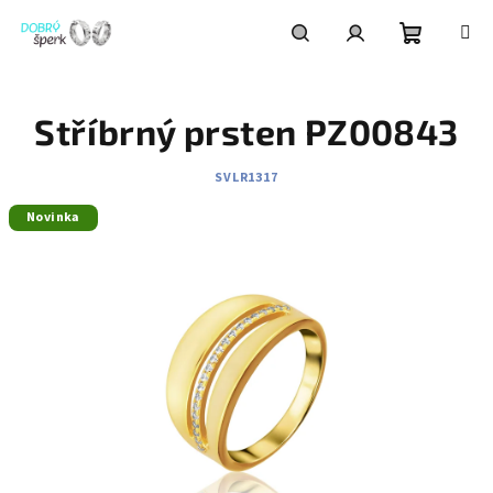
Přejít
na
obsah
Nákupní
Hledat
Přihlášení
Stříbrný prsten PZ00843
košík
SVLR1317
Novinka