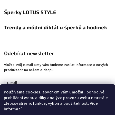
Šperky LOTUS STYLE
Trendy a módní diktát u šperků a hodinek
Odebírat newsletter
Vložte svůj e-mail a my vám budeme zasílat informace o nových
produktech na našem e-shopu.
E-mail
Používáme cookies, abychom Vám umožnili pohodlné
Vložením e-mailu souhlasíte s
podmínkami ochrany osobních
prohlížení webu a díky analýze provozu webu neustále
údajů
zlepšovali jeho funkce, výkon a použitelnost.
Více
informací
Přihlásit se