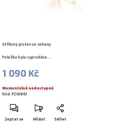
Stříbrný prsten se zirkony
Položka byla vyprodána…
1 090 Kč
Měrná
Momentálně nedostupné
cena:
Kód:
PZ00843
Zeptat se
Hlídat
Sdílet