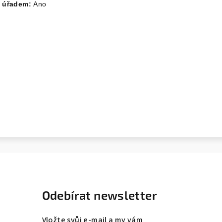
m úřadem:
Ano
Odebírat newsletter
Vložte svůj e-mail a my vám