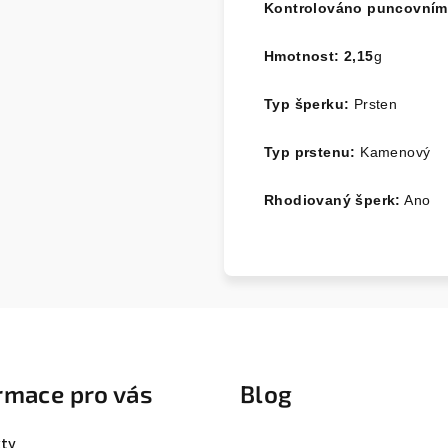
Kontrolováno puncovní
Hmotnost: 2,15
g
Typ šperku:
Prsten
Typ prstenu:
Kamenový
Rhodiovaný šperk:
Ano
rmace pro vás
Blog
ty