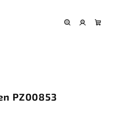
Hledat
Přihlášení
Nákupní
košík
ten PZ00853