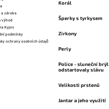
Korál
va
a a záruka
Šperky s tyrkysem
 výhod
na Kyjov
Zirkony
ní podmínky
ky ochrany osobních údajů
Perly
Police - sluneční brý
odstartovaly slávu
Velikosti prstenů
Jantar a jeho využití