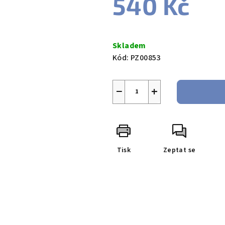
540 Kč
Měrná
cena:
Skladem
Kód:
PZ00853
−
+
Tisk
Zeptat se