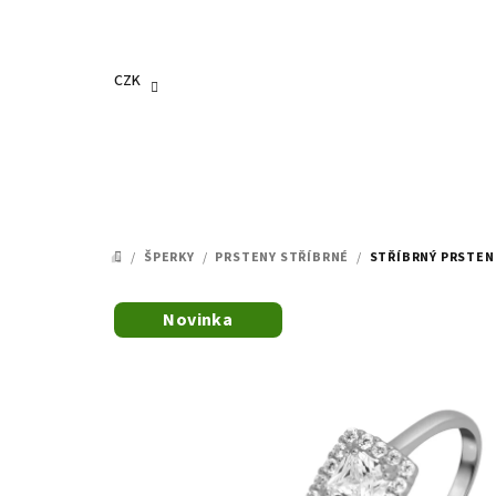
Přejít
na
obsah
CZK
/
ŠPERKY
/
PRSTENY STŘÍBRNÉ
/
STŘÍBRNÝ PRSTEN 
DOMŮ
Novinka