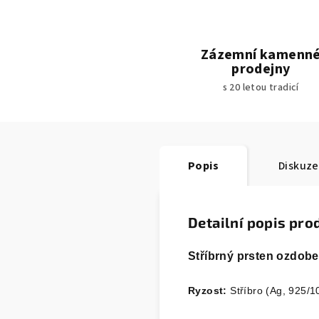
Zázemní kamenn
prodejny
s 20 letou tradicí
Popis
Diskuze
Detailní popis pro
Stříbrný prsten ozdobe
Ryzost:
Stříbro (Ag, 925/1