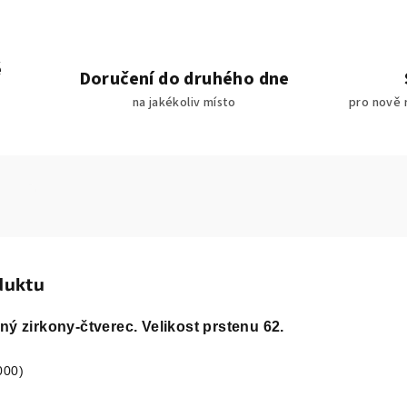
é
Doručení do druhého dne
na jakékoliv místo
pro nově 
duktu
ný zirkony-čtverec. Velikost prstenu 62.
000)