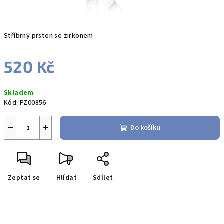
Stříbrný prsten se zirkonem
520 Kč
Měrná
Skladem
cena:
Kód:
PZ00856
−
+
Do košíku
Zeptat se
Hlídat
Sdílet