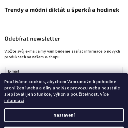
Trendy a módní diktát u šperků a hodinek
Odebírat newsletter
Vložte svůj e-mail a my vám budeme zasílat informace o nových
produktech na našem e-shopu.
E-mail
Používáme cookies, abychom Vám umožnili pohodlné
Vložením e-mailu souhlasíte s
podmínkami ochrany osobních
prohlížení webu a díky analýze provozu webu neustále
údajů
zlepšovali jeho funkce, výkon a použitelnost.
Více
informací
Přihlásit se
Nastavení