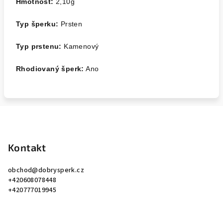
Hmotnost:
2,10
g
Typ šperku:
Prsten
Typ prstenu:
Kamenový
Rhodiovaný šperk:
Ano
Z
á
p
Kontakt
a
obchod
@
dobrysperk.cz
t
+420608078448
í
+420777019945